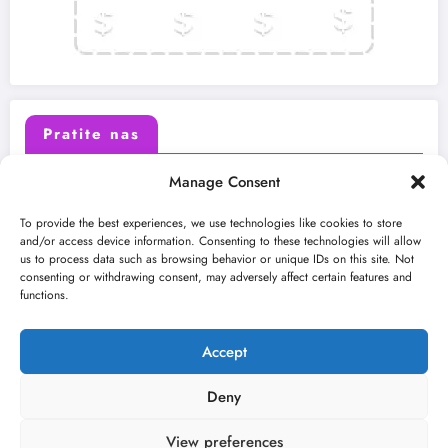
Pratite nas
Manage Consent
X (Twitter)
Facebook
To provide the best experiences, we use technologies like cookies to store
and/or access device information. Consenting to these technologies will allow
us to process data such as browsing behavior or unique IDs on this site. Not
Instagram
Youtube
consenting or withdrawing consent, may adversely affect certain features and
functions.
LinkedIn
Accept
Deny
View preferences