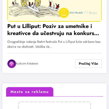
Put u Lilliput: Poziv za umetnike i
kreativce da učestvuju na konkursu
za izložbu minijatura
Ovogodišnje izdanje ReArt festivala Put u Lilliput biće održano bez
obzira na okolnosti. Izložba će…
Kulturni Kišobran
Mesto za reklamu