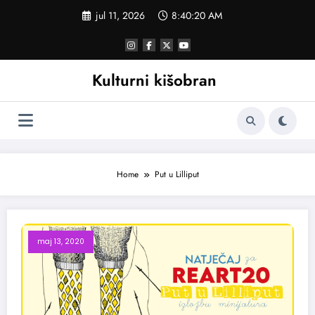
Skoči
jul 11, 2026
8:40:21 AM
na
sadržaj
Kulturni kišobran
Home
Put u Lilliput
maj 13, 2020