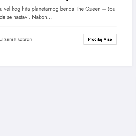
cembra u Beogradu,
u velikog hita planetarnog benda The Queen – šou
avljen specijalni gost
da se nastavi. Nakon…
ulturni Kišobran