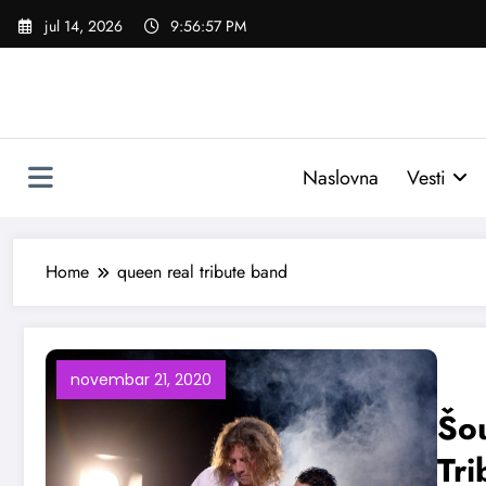
Skoči
jul 14, 2026
9:56:58 PM
na
sadržaj
Naslovna
Vesti
Home
queen real tribute band
novembar 21, 2020
Šou
Tri