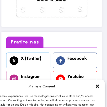
Pratite nas
X (Twitter)
Facebook
Instagram
Youtube
Manage Consent
LinkedIn
e best experiences, we use technologies like cookies to store and/or access
ation. Consenting to these technologies will allow us to process data such as
avior or unique IDs on this site. Not consenting or withdrawing consent, may