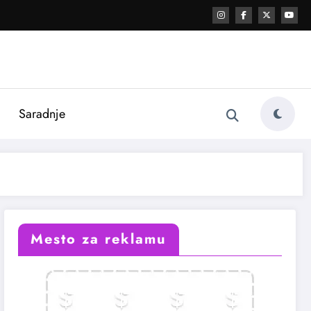
i
Saradnje
Mesto za reklamu