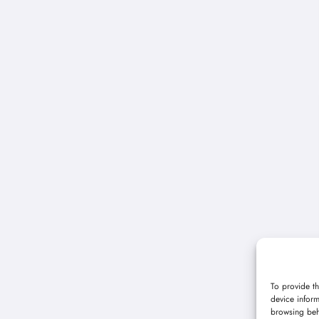
To provide th
device inform
browsing beh