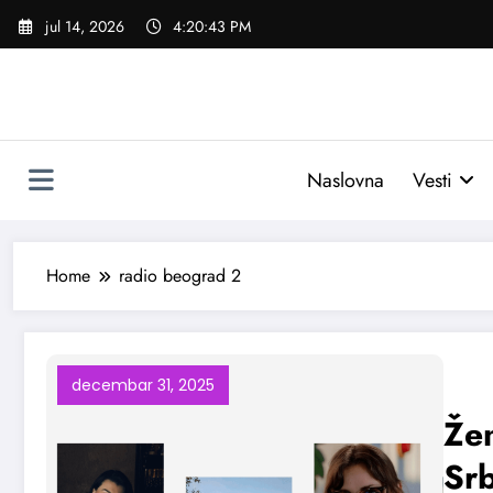
Skoči
jul 14, 2026
4:20:43 PM
na
sadržaj
Naslovna
Vesti
Home
radio beograd 2
decembar 31, 2025
Žen
Srb