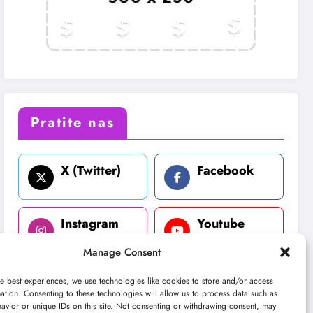
Pratite nas
X (Twitter)
Facebook
Instagram
Youtube
Manage Consent
LinkedIn
e best experiences, we use technologies like cookies to store and/or access
ation. Consenting to these technologies will allow us to process data such as
avior or unique IDs on this site. Not consenting or withdrawing consent, may