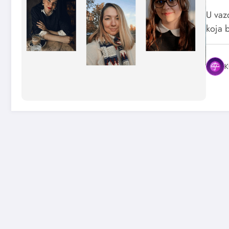
U vaz
koja 
K