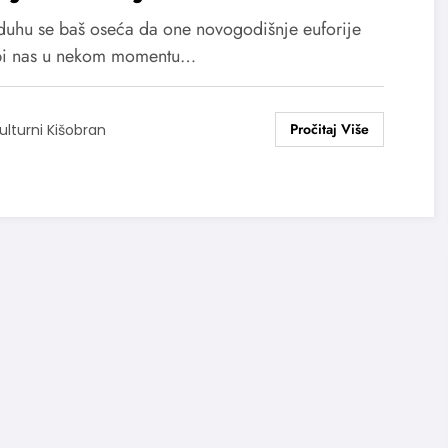
duhu se baš oseća da one novogodišnje euforije
bi nas u nekom momentu…
ulturni Kišobran