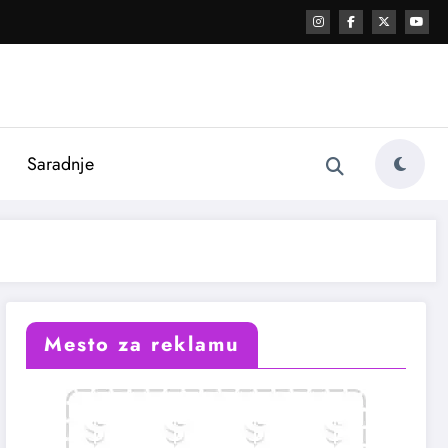
i
Saradnje
Mesto za reklamu