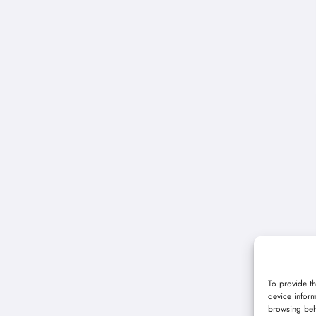
To provide th
device inform
browsing beh