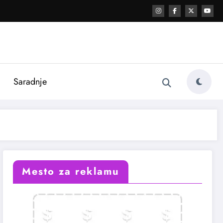
i
Saradnje
Mesto za reklamu