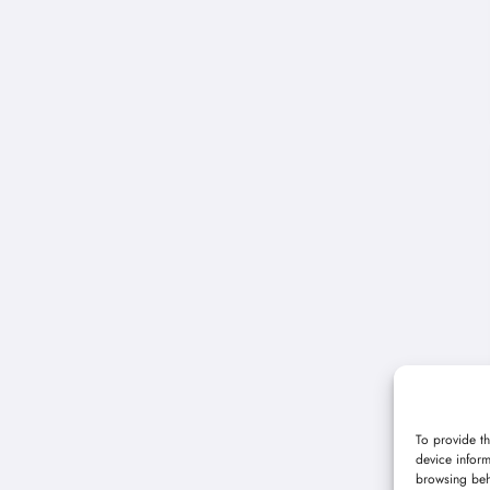
To provide th
device inform
browsing beh