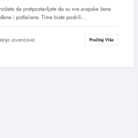
ožete da pretpostavljate da su sve arapske žene
đene i potlačene. Time biste podrili…
išnja Jovančević