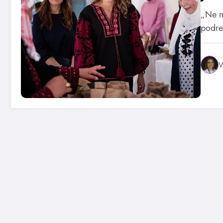
„Ne m
podre
V