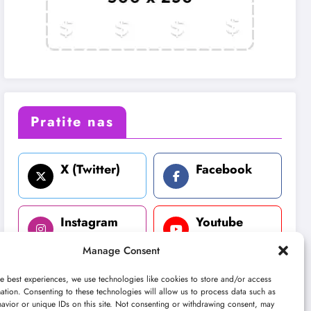
Pratite nas
X (Twitter)
Facebook
Instagram
Youtube
Manage Consent
LinkedIn
e best experiences, we use technologies like cookies to store and/or access
ation. Consenting to these technologies will allow us to process data such as
avior or unique IDs on this site. Not consenting or withdrawing consent, may