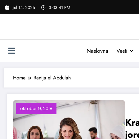
Skoči
jul 14, 2026
3:03:42 PM
na
sadržaj
Naslovna
Vesti
Home
Ranija el Abdulah
oktobar 9, 2018
Kra
jor