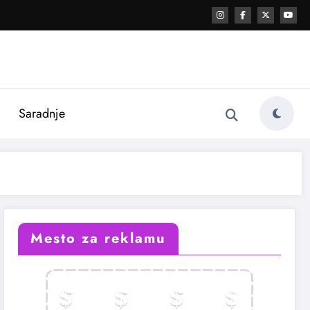
i
Saradnje
Mesto za reklamu