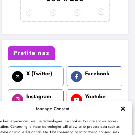
Pratite nas
X (Twitter)
Facebook
Instagram
Youtube
Manage Consent
LinkedIn
e best experiences, we use technologies like cookies to store and/or access
ation. Consenting to these technologies will allow us to process data such as
avior or unique IDs on this site. Not consenting or withdrawing consent, may