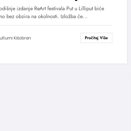
kursu za izložbu minijatura
išnje izdanje ReArt festivala Put u Lilliput biće
no bez obzira na okolnosti. Izložba će…
ulturni Kišobran