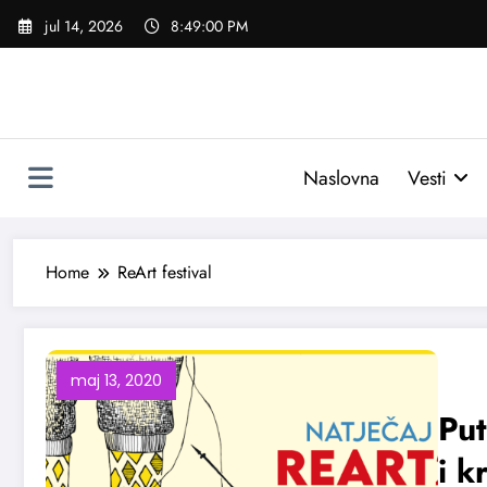
Skoči
jul 14, 2026
8:49:00 PM
na
sadržaj
Naslovna
Vesti
Home
ReArt festival
maj 13, 2020
Put
i k