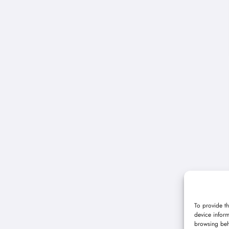
To provide th
device inform
browsing beh