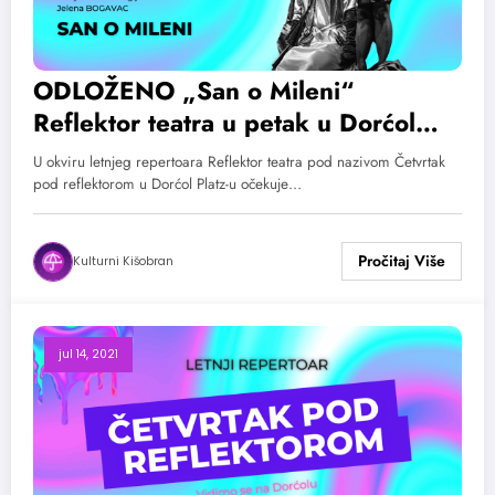
ODLOŽENO „San o Mileni“
Reflektor teatra u petak u Dorćol
Platz-u!
U okviru letnjeg repertoara Reflektor teatra pod nazivom Četvrtak
pod reflektorom u Dorćol Platz-u očekuje…
Kulturni Kišobran
jul 14, 2021