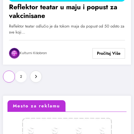
Reflektor teatar u maju i popust za
vakcinisane
Reflektor teatar odlučio je da tokom maja da popust od 50 odsto za
sve koji…
Kulturni Kišobran
Paginacija
1
2
članaka
Mesto za reklamu