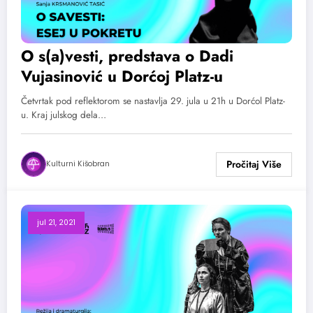
O s(a)vesti, predstava o Dadi
Vujasinović u Dorćoj Platz-u
Četvrtak pod reflektorom se nastavlja 29. jula u 21h u Dorćol Platz-
u. Kraj julskog dela…
Kulturni Kišobran
jul 21, 2021