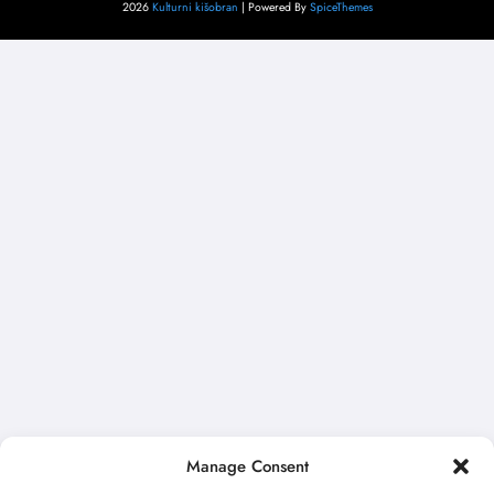
2026
Kulturni kišobran
| Powered By
SpiceThemes
Manage Consent