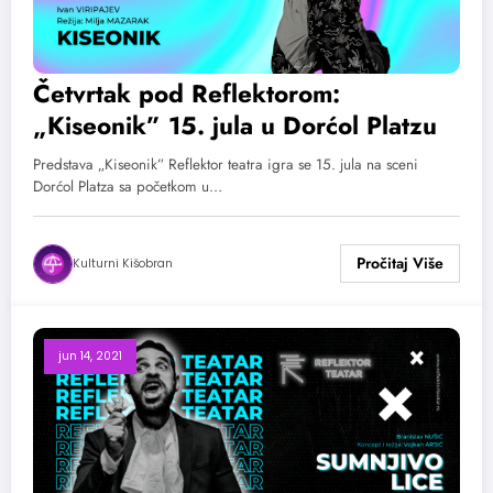
Četvrtak pod Reflektorom:
„Kiseonik” 15. jula u Dorćol Platzu
Predstava „Kiseonik” Reflektor teatra igra se 15. jula na sceni
Dorćol Platza sa početkom u…
Kulturni Kišobran
jun 14, 2021