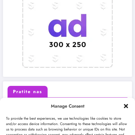
Pratite nas
Manage Consent
X (Twitter)
Facebook
To provide the best experiences, we use technologies like cookies to store
and/or access device information. Consenting to these technologies will allow
us to process data such as browsing behavior or unique IDs on this site. Not
Instagram
Youtube
consenting or withdrawing consent, may adversely affect certain features and