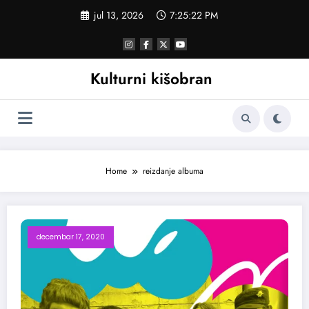
Skoči
jul 13, 2026
7:25:23 PM
na
sadržaj
Kulturni kišobran
Home
reizdanje albuma
decembar 17, 2020