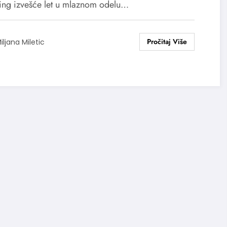
ing izvešće let u mlaznom odelu…
iljana Miletic