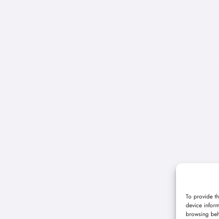
To provide th
device inform
browsing beh