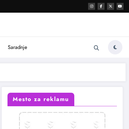
i
Saradnje
Mesto za reklamu