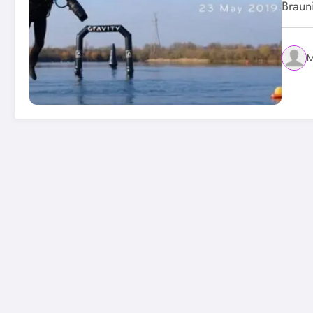
Braun
M