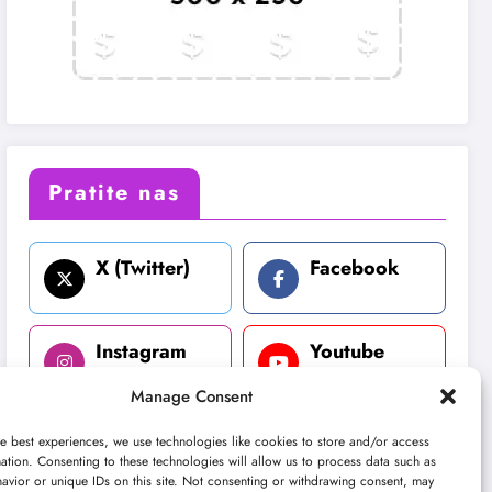
Pratite nas
X (Twitter)
Facebook
Instagram
Youtube
Manage Consent
LinkedIn
e best experiences, we use technologies like cookies to store and/or access
ation. Consenting to these technologies will allow us to process data such as
avior or unique IDs on this site. Not consenting or withdrawing consent, may