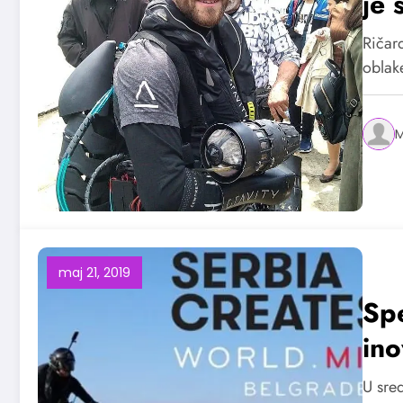
je 
Ričard
oblak
M
maj 21, 2019
Spe
ino
U sre