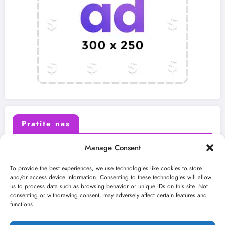
Pratite nas
Manage Consent
X (Twitter)
Facebook
To provide the best experiences, we use technologies like cookies to store
and/or access device information. Consenting to these technologies will allow
us to process data such as browsing behavior or unique IDs on this site. Not
Instagram
Youtube
consenting or withdrawing consent, may adversely affect certain features and
functions.