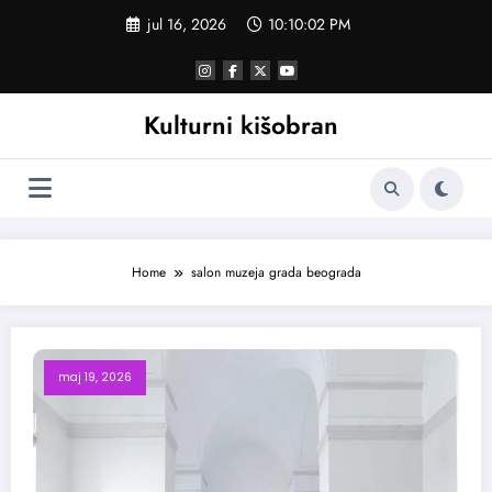
Skoči
jul 16, 2026
10:10:02 PM
na
sadržaj
Kulturni kišobran
Home
salon muzeja grada beograda
maj 19, 2026