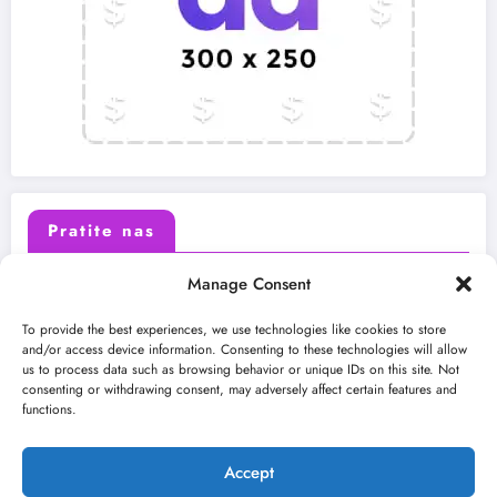
Pratite nas
Manage Consent
X (Twitter)
Facebook
To provide the best experiences, we use technologies like cookies to store
and/or access device information. Consenting to these technologies will allow
us to process data such as browsing behavior or unique IDs on this site. Not
Instagram
Youtube
consenting or withdrawing consent, may adversely affect certain features and
functions.
LinkedIn
Accept