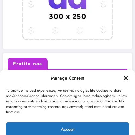
Pratite nas
Manage Consent
X (Twitter)
Facebook
To provide the best experiences, we use technologies like cookies to store
and/or access device information. Consenting to these technologies will allow
us to process data such as browsing behavior or unique IDs on this site. Not
Instagram
Youtube
consenting or withdrawing consent, may adversely affect certain features and
functions.
LinkedIn
Accept