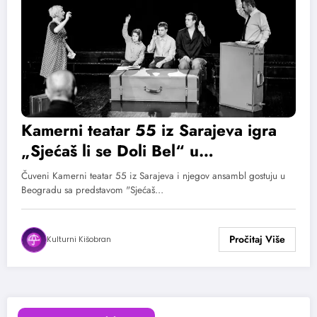
Kamerni teatar 55 iz Sarajeva igra
„Sjećaš li se Doli Bel“ u
Madlenianumu 6. marta
Čuveni Kamerni teatar 55 iz Sarajeva i njegov ansambl gostuju u
Beogradu sa predstavom "Sjećaš…
Kulturni Kišobran