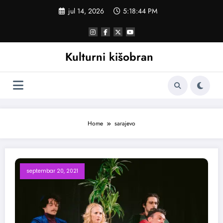
Skoči
jul 14, 2026
5:18:44 PM
na
sadržaj
Kulturni kišobran
Home
sarajevo
septembar 20, 2021