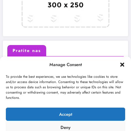
Pratite nas
Manage Consent
X (Twitter)
Facebook
To provide the best experiences, we use technologies like cookies to store
and/or access device information. Consenting to these technologies will allow
us to process data such as browsing behavior or unique IDs on this site. Not
Instagram
Youtube
consenting or withdrawing consent, may adversely affect certain features and
functions.
LinkedIn
Accept
Deny