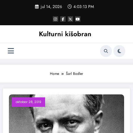
Skoči
jul 14, 2026
4:03:13 PM
na
sadržaj
Kulturni kišobran
Home
Šarl Bodler
oktobar 28, 2019