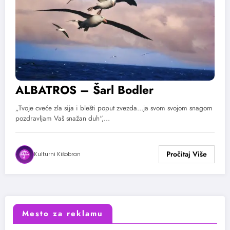
ALBATROS – Šarl Bodler
„Tvoje cveće zla sija i blešti poput zvezda…ja svom svojom snagom
pozdravljam Vaš snažan duh“,…
Kulturni Kišobran
Mesto za reklamu