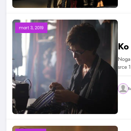
mart 3, 2019
Ko
Noga 
srce 
M