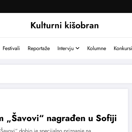
Kulturni kišobran
Festivali
Reportaže
Intervju
Kolumne
Konkurs
m „Šavovi“ nagrađen u Sofiji
„Šavovi“ dobio je specijalno priznanje na