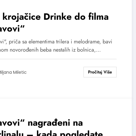
krojačice Drinke do filma
avovi“
vi", priča sa elementima trilera i melodrame, bavi
mom novorođenih beba nestalih iz bolnica,…
iljana Miletic
avovi“ nagrađeni na
linalu – kada pogledate