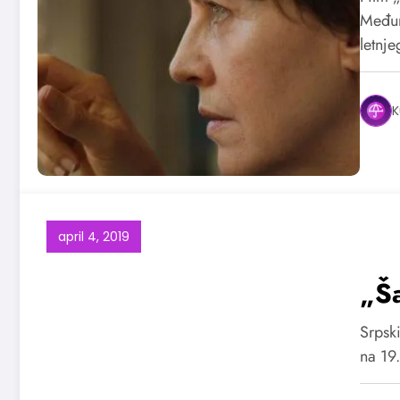
Međun
letnj
K
april 4, 2019
„Ša
Srpski
na 19