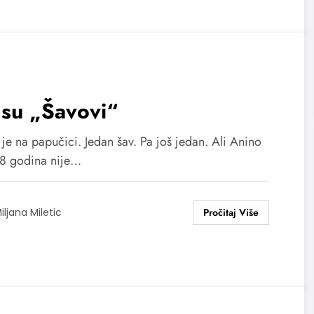
 su „Šavovi“
je na papučici. Jedan šav. Pa još jedan. Ali Anino
18 godina nije…
iljana Miletic