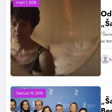
mart 1, 2019
Od 
„Š
"Šavo
se te
M
februar 19, 2019
„Š
Ber