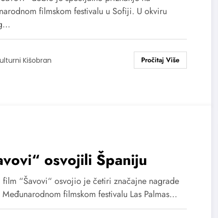
arodnom filmskom festivalu u Sofiji. U okviru
eg…
ulturni Kišobran
vovi“ osvojili Španiju
 film “Šavovi“ osvojio je četiri značajne nagrade
. Međunarodnom filmskom festivalu Las Palmas…