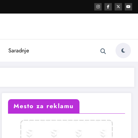
i
Saradnje
Mesto za reklamu