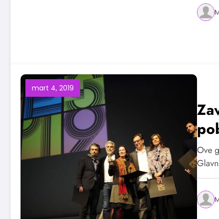
M
mart 4, 2019
Za
po
Ove g
Glavn
M