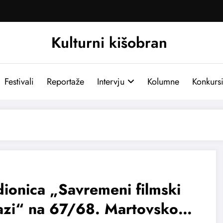
Kulturni kišobran
Festivali
Reportaže
Intervju
Kolumne
Konkurs
ionica „Savremeni filmski
razi“ na 67/68. Martovskom