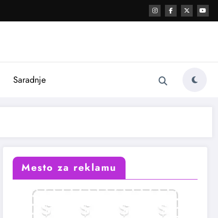
i
Saradnje
Mesto za reklamu