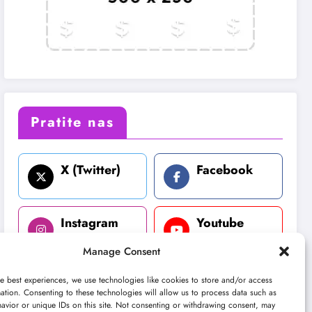
Pratite nas
X (Twitter)
Facebook
Instagram
Youtube
Manage Consent
LinkedIn
e best experiences, we use technologies like cookies to store and/or access
ation. Consenting to these technologies will allow us to process data such as
avior or unique IDs on this site. Not consenting or withdrawing consent, may