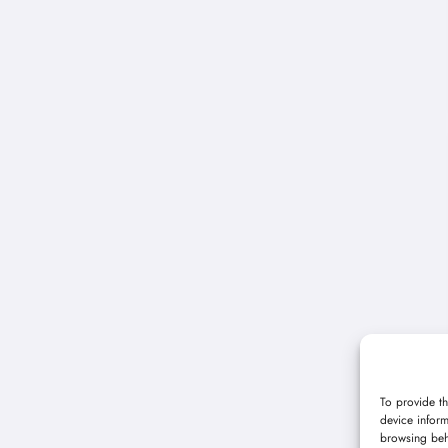
To provide th
device inform
browsing beh