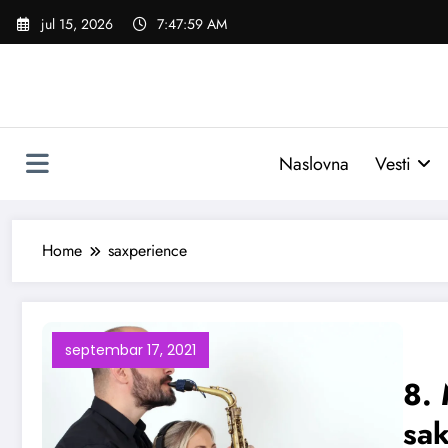
Skoči
jul 15, 2026
7:47:59 AM
na
sadržaj
Naslovna
Vesti
Home
saxperience
septembar 17, 2021
8. 
sa