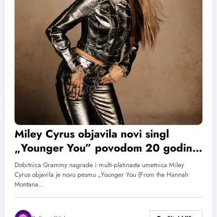
Miley Cyrus objavila novi singl
„Younger You” povodom 20 godina
projekta „Hannah Montana“
Dobitnica Grammy nagrade i multi-platinasta umetnica Miley
Cyrus objavila je novu pesmu „Younger You (From the Hannah
Montana…