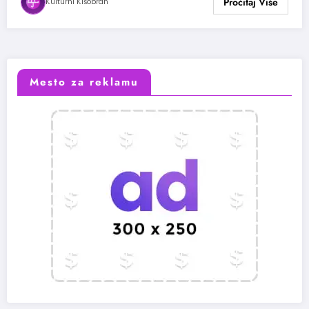
Kulturni Kišobran
Mesto za reklamu