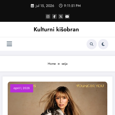
Skoči
jul 15, 2026
9:11:51 PM
na
sadržaj
Kulturni kišobran
Home
seija
april 1, 2026