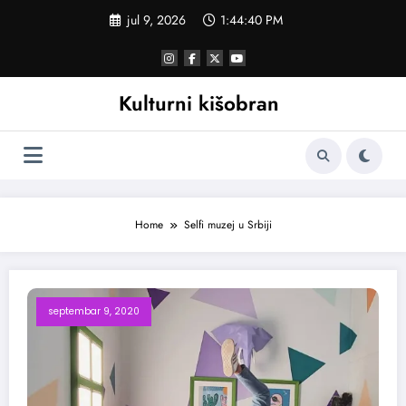
Skoči
jul 9, 2026
1:44:40 PM
na
sadržaj
Kulturni kišobran
Home
Selfi muzej u Srbiji
septembar 9, 2020