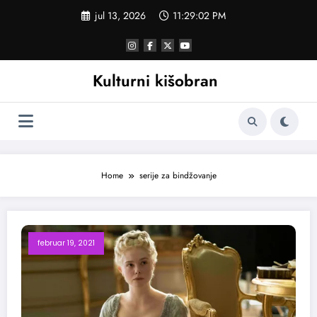
Skoči
jul 13, 2026
11:29:02 PM
na
sadržaj
Kulturni kišobran
Home
serije za bindžovanje
februar 19, 2021