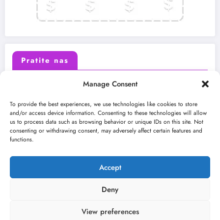
Pratite nas
Manage Consent
X (Twitter)
Facebook
To provide the best experiences, we use technologies like cookies to store
and/or access device information. Consenting to these technologies will allow
us to process data such as browsing behavior or unique IDs on this site. Not
Instagram
Youtube
consenting or withdrawing consent, may adversely affect certain features and
functions.
LinkedIn
Accept
Deny
View preferences
O nama
Uslovi
Kontakt