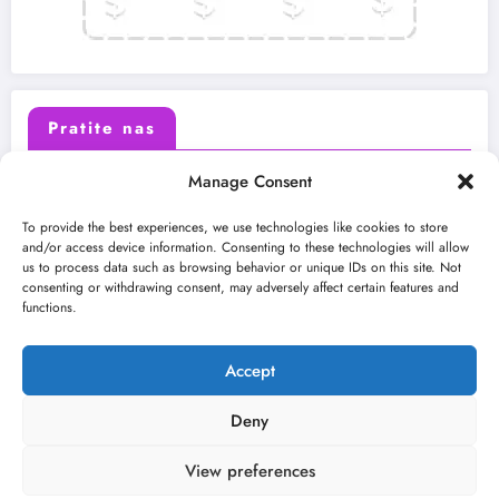
Pratite nas
Manage Consent
X (Twitter)
Facebook
To provide the best experiences, we use technologies like cookies to store
and/or access device information. Consenting to these technologies will allow
us to process data such as browsing behavior or unique IDs on this site. Not
Instagram
Youtube
consenting or withdrawing consent, may adversely affect certain features and
functions.
LinkedIn
Accept
Deny
View preferences
O nama
Uslovi
Kontakt