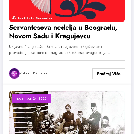
Servantesova nedelja u Beogradu,
Novom Sadu i Kragujevcu
Uz javno čitanje „Don Kihota“, razgovore o književnosti i
prevođenju, radionice i nagradne konkurse, ovogodišnja…
Kulturni Kišobran
novembar 24, 2025