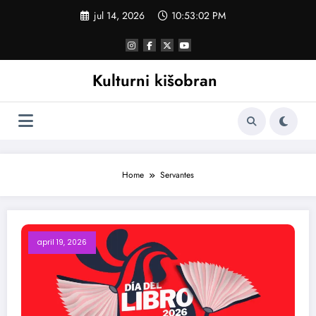
Skoči
jul 14, 2026
10:53:03 PM
na
sadržaj
Kulturni kišobran
Home
Servantes
april 19, 2026