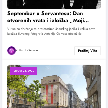
Septembar u Servantesu: Dan
otvorenih vrata i izložba „Moji
prijatelji velikani“
Virtuelno druženje sa profesorima španskog jezika i velika nova
izložba čuvenog fotografa Antonija Galvesa obeležiće…
Kulturni Kišobran
februar 25, 2020