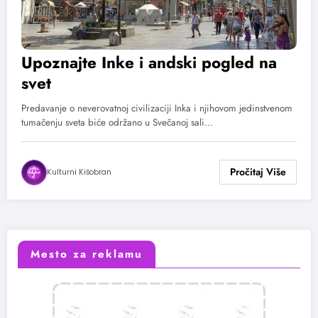
Upoznajte Inke i andski pogled na
svet
Predavanje o neverovatnoj civilizaciji Inka i njihovom jedinstvenom
tumačenju sveta biće održano u Svečanoj sali…
Kulturni Kišobran
Mesto za reklamu