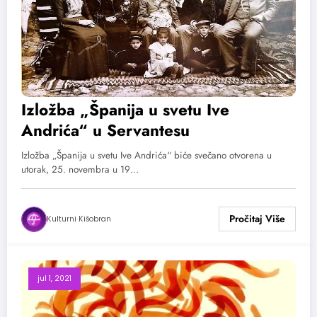
Izložba „Španija u svetu Ive
Andrića“ u Servantesu
Izložba „Španija u svetu Ive Andrića“ biće svečano otvorena u
utorak, 25. novembra u 19…
Kulturni Kišobran
jul 1, 2021