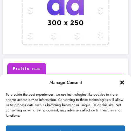
Pratite nas
Manage Consent
X (Twitter)
Facebook
To provide the best experiences, we use technologies like cookies to store
and/or access device information. Consenting to these technologies will allow
us to process data such as browsing behavior or unique IDs on this site. Not
Instagram
Youtube
consenting or withdrawing consent, may adversely affect certain features and
functions.
LinkedIn