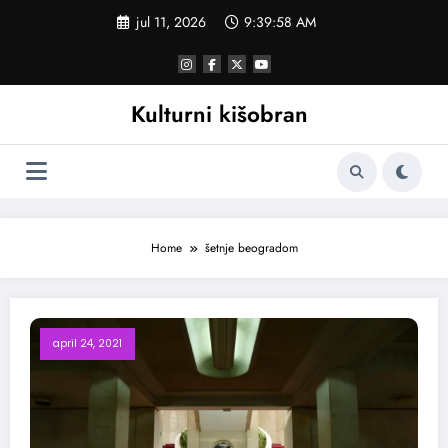
Skoči
jul 11, 2026
9:39:58 AM
na
sadržaj
Kulturni kišobran
Home
šetnje beogradom
april 24, 2021