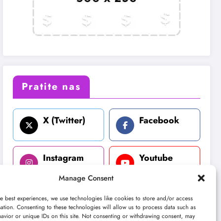
Pratite nas
X (Twitter)
Facebook
Instagram
Youtube
Manage Consent
LinkedIn
e best experiences, we use technologies like cookies to store and/or access
ation. Consenting to these technologies will allow us to process data such as
avior or unique IDs on this site. Not consenting or withdrawing consent, may