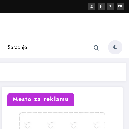
i
Saradnje
Mesto za reklamu