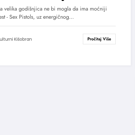
 Roll događaj godine na
va velika godišnjica ne bi mogla da ima moćniji
ilarni EXIT
est - Sex Pistols, uz energičnog…
ulturni Kišobran