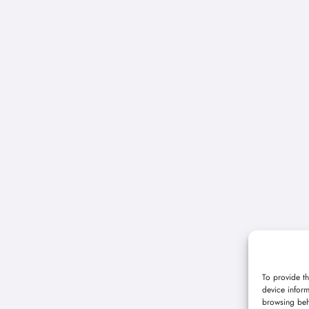
To provide th
device inform
browsing beh