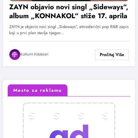
ZAYN objavio novi singl „Sideways“,
album „KONNAKOL“ stiže 17. aprila
ZAYN je objavio novi singl „Sideways“, atmosferični pop R&B zapis
koji u prvi plan stavlja njegov…
Kulturni Kišobran
Mesto za reklamu