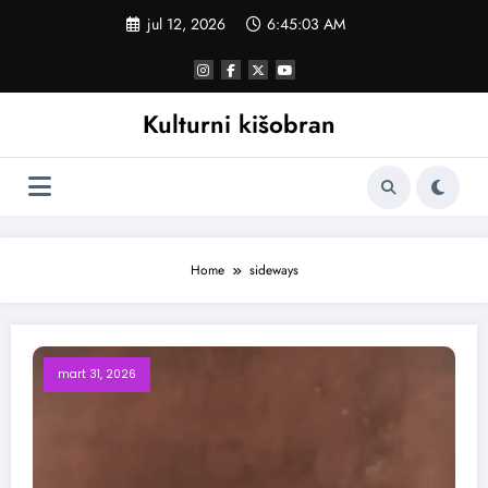
Skoči
jul 12, 2026
6:45:03 AM
na
sadržaj
Kulturni kišobran
Home
sideways
mart 31, 2026