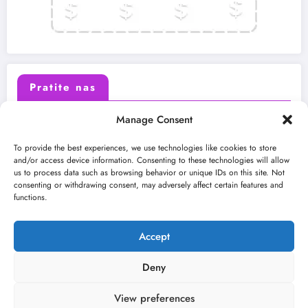
Pratite nas
Manage Consent
X (Twitter)
Facebook
To provide the best experiences, we use technologies like cookies to store
and/or access device information. Consenting to these technologies will allow
us to process data such as browsing behavior or unique IDs on this site. Not
Instagram
Youtube
consenting or withdrawing consent, may adversely affect certain features and
functions.
LinkedIn
Accept
Deny
View preferences
O nama
Uslovi
Kontakt