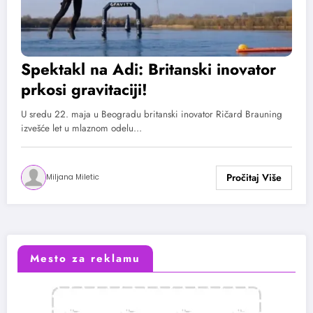
Spektakl na Adi: Britanski inovator
prkosi gravitaciji!
U sredu 22. maja u Beogradu britanski inovator Ričard Brauning
izvešće let u mlaznom odelu…
Miljana Miletic
Mesto za reklamu