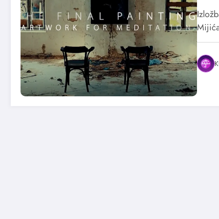
Izložb
Mijić
K