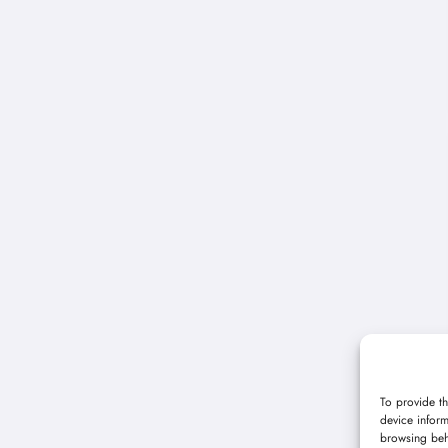
To provide th
device inform
browsing beh