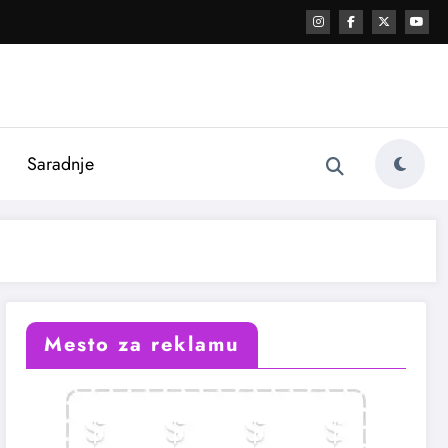
i
Saradnje
Mesto za reklamu