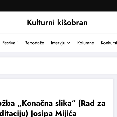
Kulturni kišobran
Festivali
Reportaže
Intervju
Kolumne
Konkurs
ožba „Konačna slika“ (Rad za
itaciju) Josipa Mijića