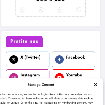
Pratite nas
X (Twitter)
Facebook
Instagram
Youtube
Manage Consent
LinkedIn
e best experiences, we use technologies like cookies to store and/or access
ation. Consenting to these technologies will allow us to process data such as
avior or unique IDs on this site. Not consenting or withdrawing consent, may