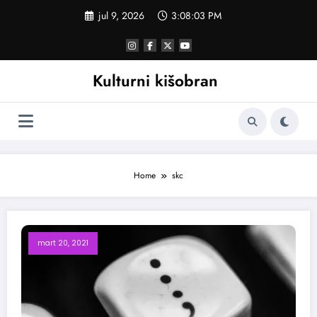
Skoči
jul 9, 2026
3:08:03 PM
na
sadržaj
Kulturni kišobran
Home
skc
mart 20, 2021