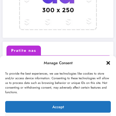
Pratite nas
Manage Consent
X (Twitter)
Facebook
To provide the best experiences, we use technologies like cookies to store
and/or access device information. Consenting to these technologies will allow
us to process data such as browsing behavior or unique IDs on this site. Not
Instagram
Youtube
consenting or withdrawing consent, may adversely affect certain features and
functions.
LinkedIn
Accept