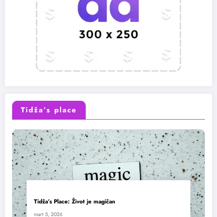
Tidža’s place
Tidža’s Place: Život je magičan
mart 5, 2026