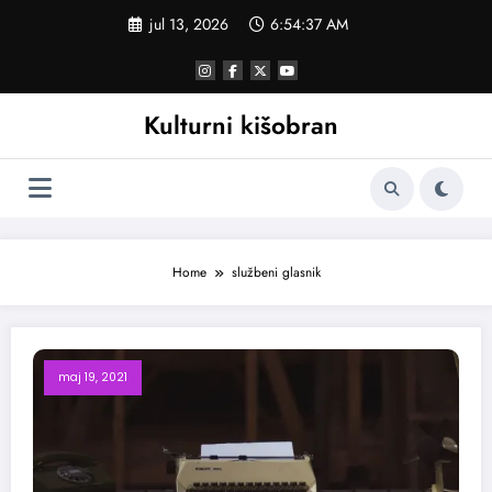
Skoči
jul 13, 2026
6:54:38 AM
na
sadržaj
Kulturni kišobran
Home
službeni glasnik
maj 19, 2021