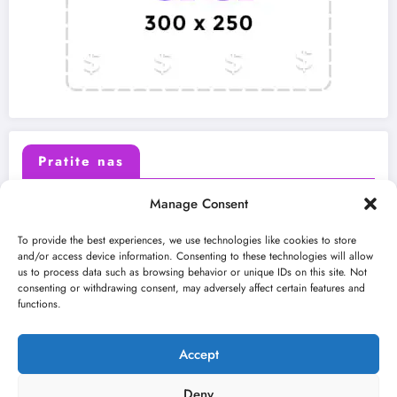
Pratite nas
Manage Consent
X (Twitter)
Facebook
To provide the best experiences, we use technologies like cookies to store
and/or access device information. Consenting to these technologies will allow
us to process data such as browsing behavior or unique IDs on this site. Not
Instagram
Youtube
consenting or withdrawing consent, may adversely affect certain features and
functions.
LinkedIn
Accept
Deny