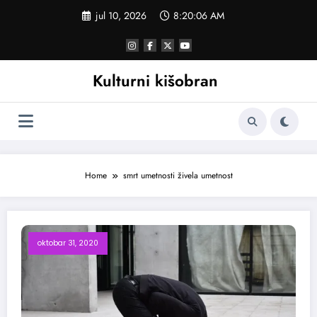
Skoči
jul 10, 2026
8:20:07 AM
na
sadržaj
Kulturni kišobran
Home
smrt umetnosti živela umetnost
oktobar 31, 2020