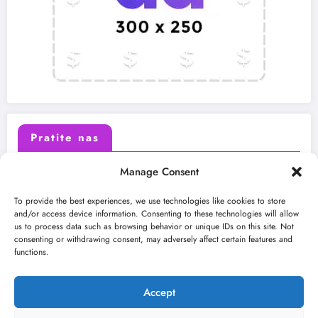
Pratite nas
Manage Consent
X (Twitter)
Facebook
To provide the best experiences, we use technologies like cookies to store
and/or access device information. Consenting to these technologies will allow
us to process data such as browsing behavior or unique IDs on this site. Not
Instagram
Youtube
consenting or withdrawing consent, may adversely affect certain features and
functions.
LinkedIn
Accept