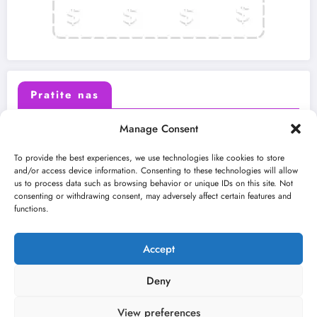
Pratite nas
Manage Consent
X (Twitter)
Facebook
To provide the best experiences, we use technologies like cookies to store
and/or access device information. Consenting to these technologies will allow
us to process data such as browsing behavior or unique IDs on this site. Not
Instagram
Youtube
consenting or withdrawing consent, may adversely affect certain features and
functions.
LinkedIn
Accept
Deny
View preferences