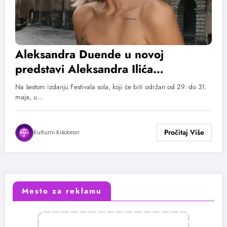
Aleksandra Duende u novoj
predstavi Aleksandra Ilića
„Zaboravljeno prisustvo: Povratak
Na šestom izdanju Festivala sola, koji će biti održan od 29. do 31.
izvoru“ na šestom Festivalu SOLA
maja, u…
Kulturni Kišobran
Mesto za reklamu