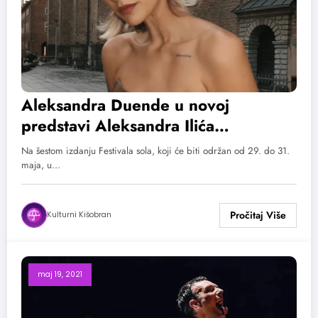
Aleksandra Duende u novoj
predstavi Aleksandra Ilića
„Zaboravljeno prisustvo: Povratak
Na šestom izdanju Festivala sola, koji će biti održan od 29. do 31.
izvoru“ na šestom Festivalu SOLA
maja, u…
Kulturni Kišobran
maj 19, 2021