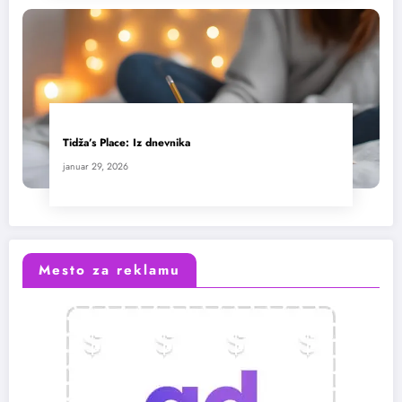
Tidža’s Place: Iz dnevnika
januar 29, 2026
Mesto za reklamu