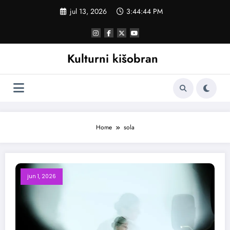
Skoči
jul 13, 2026
3:44:44 PM
na
sadržaj
Kulturni kišobran
Home
sola
jun 1, 2026