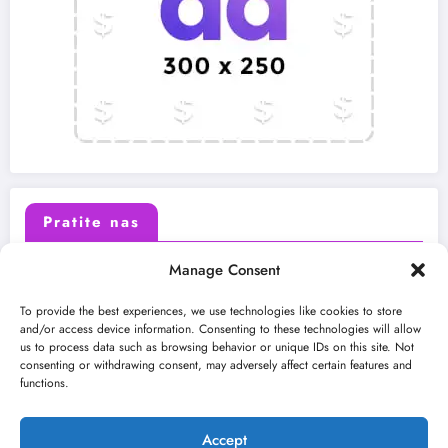
Pratite nas
Manage Consent
X (Twitter)
Facebook
To provide the best experiences, we use technologies like cookies to store
and/or access device information. Consenting to these technologies will allow
us to process data such as browsing behavior or unique IDs on this site. Not
Instagram
Youtube
consenting or withdrawing consent, may adversely affect certain features and
functions.
LinkedIn
Accept