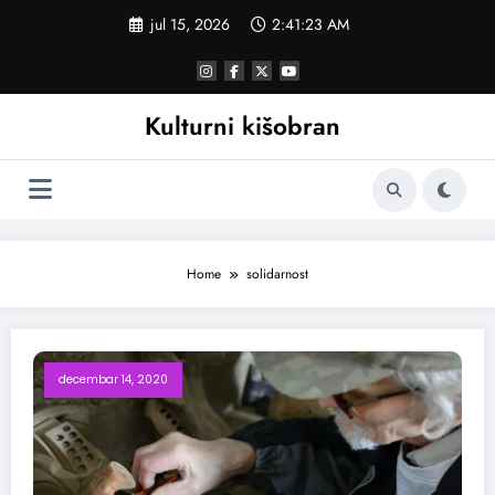
Skoči
jul 15, 2026
2:41:23 AM
na
sadržaj
Kulturni kišobran
Home
solidarnost
decembar 14, 2020