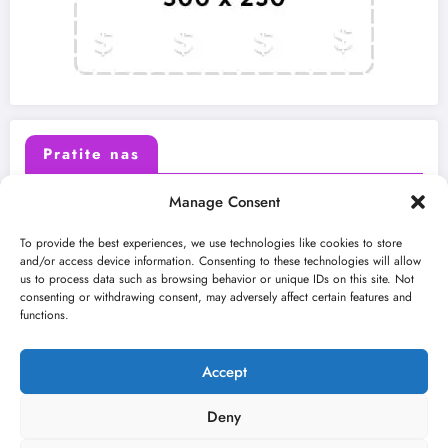
Pratite nas
Manage Consent
X (Twitter)
Facebook
To provide the best experiences, we use technologies like cookies to store
and/or access device information. Consenting to these technologies will allow
us to process data such as browsing behavior or unique IDs on this site. Not
Instagram
Youtube
consenting or withdrawing consent, may adversely affect certain features and
functions.
LinkedIn
Accept
Deny