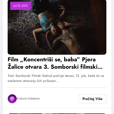
jul 13, 2021
Film „Koncentriši se, baba” Pjera
Žalice otvara 3. Somborski filmski
festival
Treći Somborski filmski festival počinje danas, 13. jula, kada će na
svečanom otvaranju biti prikazan…
Kulturni Kišobran