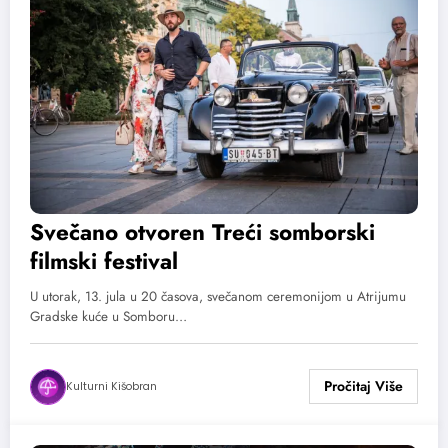
Svečano otvoren Treći somborski
filmski festival
U utorak, 13. jula u 20 časova, svečanom ceremonijom u Atrijumu
Gradske kuće u Somboru…
Kulturni Kišobran