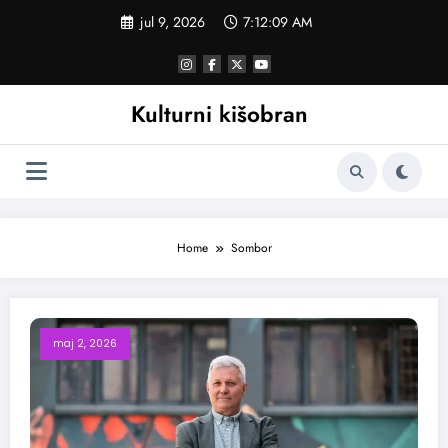
Skoči
jul 9, 2026
7:12:10 AM
na
sadržaj
Kulturni kišobran
Home
Sombor
maj 2, 2026