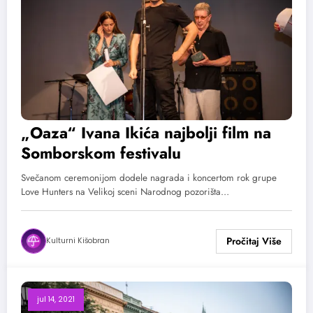
„Oaza“ Ivana Ikića najbolji film na
Somborskom festivalu
Svečanom ceremonijom dodele nagrada i koncertom rok grupe
Love Hunters na Velikoj sceni Narodnog pozorišta…
Kulturni Kišobran
jul 14, 2021