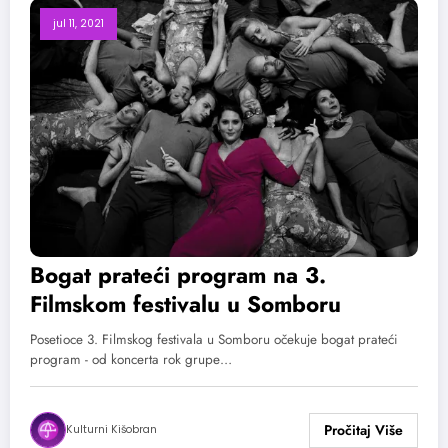
jul 11, 2021
Bogat prateći program na 3.
Filmskom festivalu u Somboru
Posetioce 3. Filmskog festivala u Somboru očekuje bogat prateći
program - od koncerta rok grupe…
Kulturni Kišobran