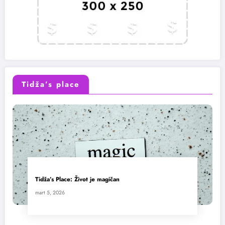
Tidža’s place
Tidža’s Place: Život je magičan
mart 5, 2026