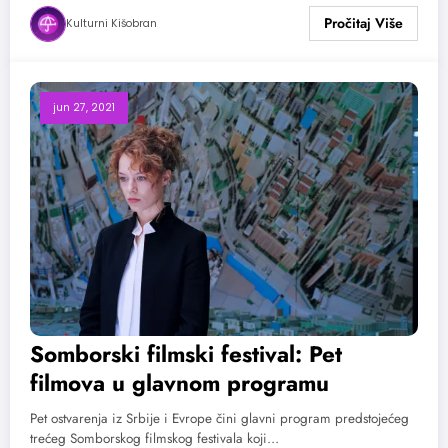
Kulturni Kišobran
jun 27, 2021
Somborski filmski festival: Pet
filmova u glavnom programu
Pet ostvarenja iz Srbije i Evrope čini glavni program predstojećeg
trećeg Somborskog filmskog festivala koji…