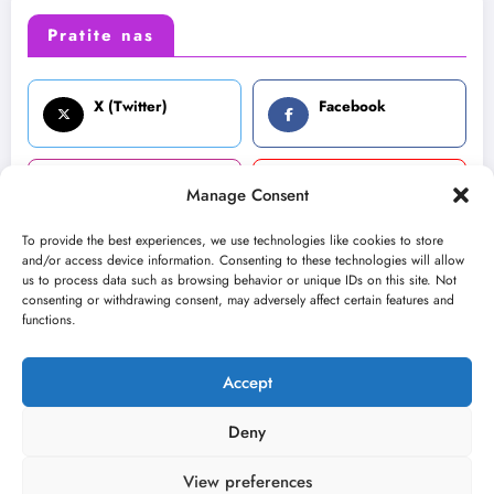
Pratite nas
X (Twitter)
Facebook
Instagram
Youtube
Manage Consent
To provide the best experiences, we use technologies like cookies to store
and/or access device information. Consenting to these technologies will allow
LinkedIn
us to process data such as browsing behavior or unique IDs on this site. Not
consenting or withdrawing consent, may adversely affect certain features and
functions.
Accept
O nama
Uslovi
Kontakt
2026
Kulturni kišobran
| Powered By
SpiceThemes
Deny
View preferences