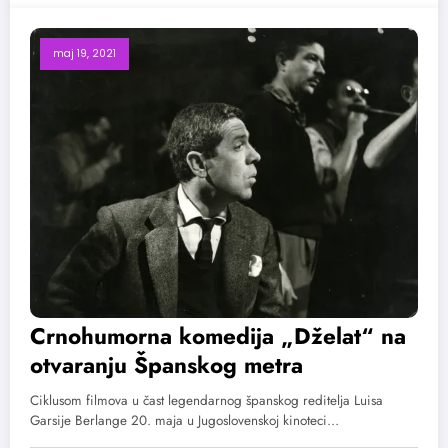
maj 19, 2021
Crnohumorna komedija „Dželat“ na
otvaranju Španskog metra
Ciklusom filmova u čast legendarnog španskog reditelja Luisa
Garsije Berlange 20. maja u Jugoslovenskoj kinoteci…