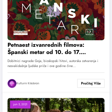
Petnaest izvanrednih filmova:
Španski metar od 10. do 17.
septembra u Beogradu i Novom
Dobitnici nagrade Goja, bioskopski hitovi, autorska ostvarenja i
Sadu
nesvakidašnje ljudske priče i ove godine čine…
Kulturni Kišobran
jun 3, 2021