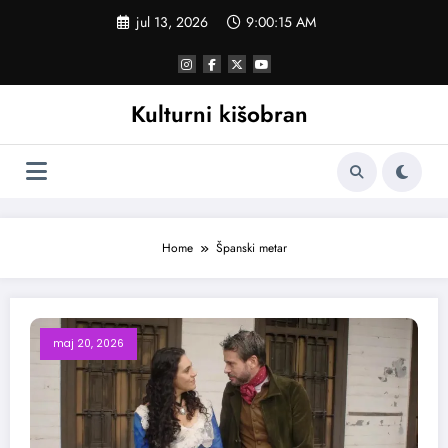
Skoči
jul 13, 2026
9:00:16 AM
na
sadržaj
Kulturni kišobran
Home
Španski metar
maj 20, 2026