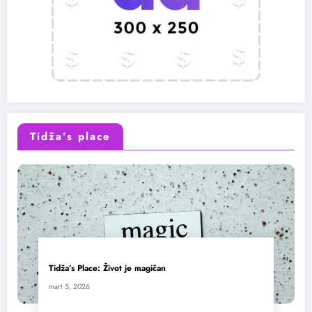
Tidža’s place
Tidža’s Place: Život je magičan
mart 5, 2026