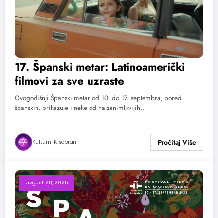
17. Španski metar: Latinoamerički
filmovi za sve uzraste
Ovogodišnji Španski metar od 10. do 17. septembra, pored
španskih, prikazuje i neke od najzanimljivijih…
Kulturni Kišobran
avgust 28, 2025