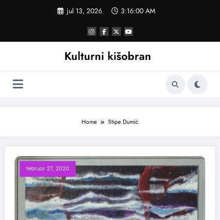
Skoči
jul 13, 2026
3:16:00 AM
na
sadržaj
Kulturni kišobran
Home
Stipe Dumić
februar 27, 2020