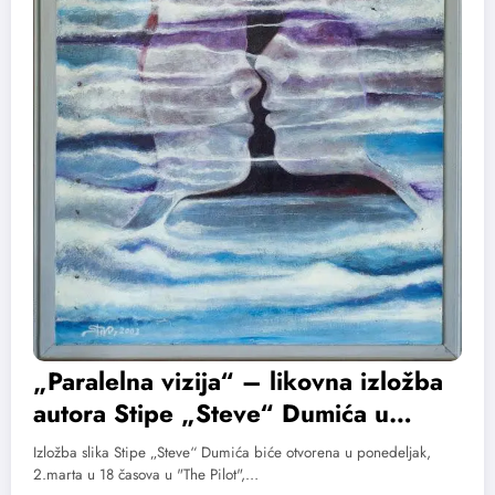
„Paralelna vizija“ – likovna izložba
autora Stipe „Steve“ Dumića u
Torontu
Izložba slika Stipe „Steve“ Dumića biće otvorena u ponedeljak,
2.marta u 18 časova u "The Pilot",…