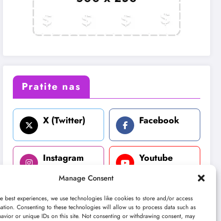
Pratite nas
X (Twitter)
Facebook
Instagram
Youtube
Manage Consent
LinkedIn
e best experiences, we use technologies like cookies to store and/or access
ation. Consenting to these technologies will allow us to process data such as
avior or unique IDs on this site. Not consenting or withdrawing consent, may