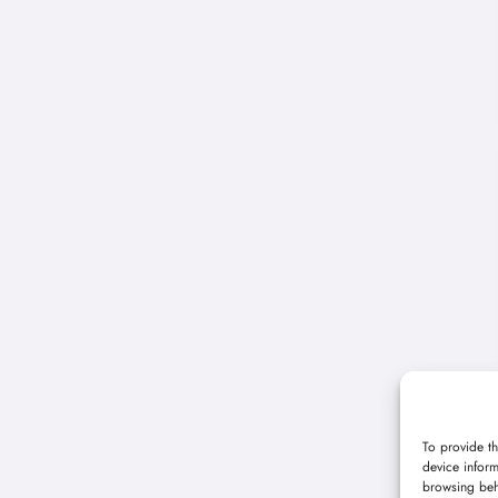
To provide th
device inform
browsing beh