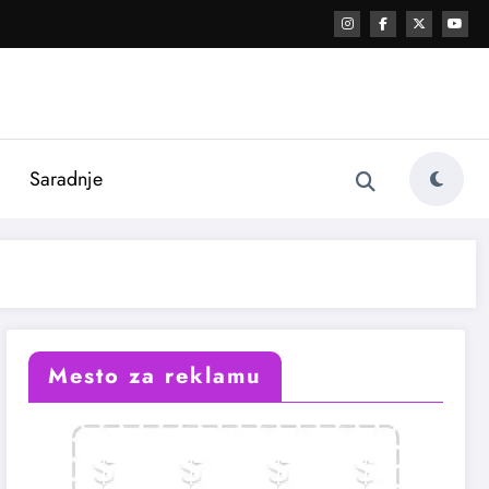
i
Saradnje
Mesto za reklamu