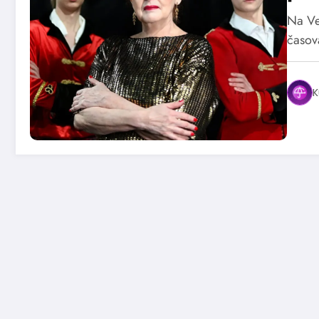
Na Ve
časov
K