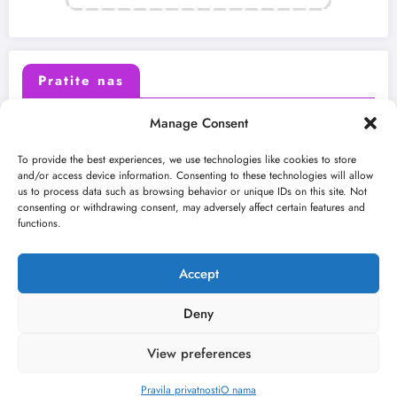
Pratite nas
Manage Consent
X (Twitter)
Facebook
To provide the best experiences, we use technologies like cookies to store
and/or access device information. Consenting to these technologies will allow
us to process data such as browsing behavior or unique IDs on this site. Not
Instagram
Youtube
consenting or withdrawing consent, may adversely affect certain features and
functions.
LinkedIn
Accept
Deny
View preferences
O nama
Uslovi
Kontakt
2026
Kulturni kišobran
| Powered By
SpiceThemes
Pravila privatnosti
O nama