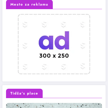
Mesto za reklamu
Tidža’s place