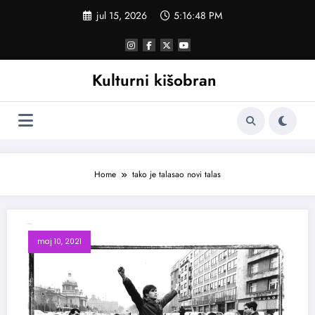
Skoči
jul 15, 2026
5:16:48 PM
na
sadržaj
Kulturni kišobran
Home
tako je talasao novi talas
maj 10, 2021