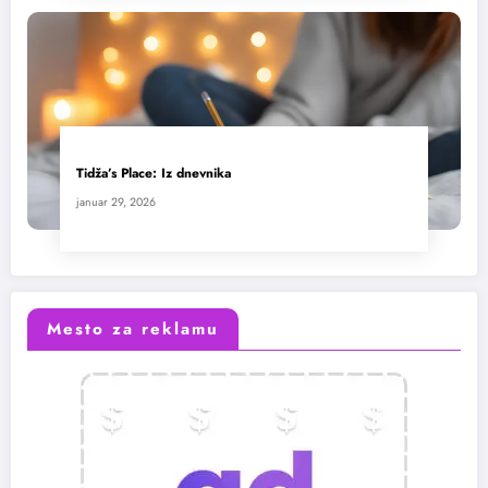
Tidža’s Place: Iz dnevnika
januar 29, 2026
Mesto za reklamu