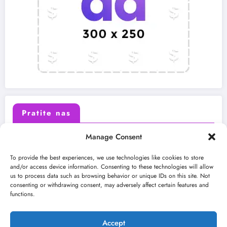
Pratite nas
Manage Consent
X (Twitter)
Facebook
To provide the best experiences, we use technologies like cookies to store
and/or access device information. Consenting to these technologies will allow
us to process data such as browsing behavior or unique IDs on this site. Not
Instagram
Youtube
consenting or withdrawing consent, may adversely affect certain features and
functions.
LinkedIn
Accept