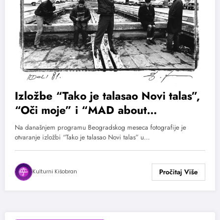
Izložbe “Tako je talasao Novi talas”,
“Oči moje” i “MAD about
Hollywood” od 10. maja na
Na današnjem programu Beogradskog meseca fotografije je
Beogradskom mesecu fotografije
otvaranje izložbi “Tako je talasao Novi talas” u…
Kulturni Kišobran