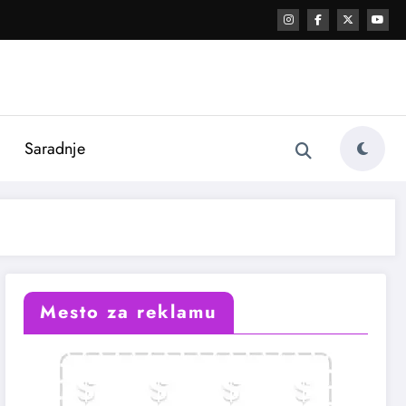
i
Saradnje
Mesto za reklamu