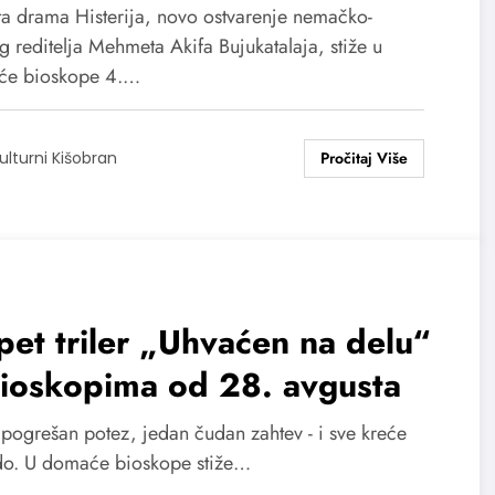
o nikome ne veruje
a drama Histerija, novo ostvarenje nemačko-
g reditelja Mehmeta Akifa Bujukatalaja, stiže u
će bioskope 4.…
ulturni Kišobran
et triler „Uhvaćen na delu“
bioskopima od 28. avgusta
 pogrešan potez, jedan čudan zahtev - i sve kreće
do. U domaće bioskope stiže…