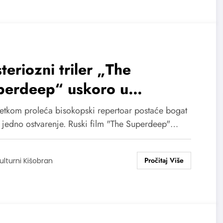
teriozni triler „The
perdeep“ uskoro u
oskopima
etkom proleća bisokopski repertoar postaće bogat
š jedno ostvarenje. Ruski film "The Superdeep"…
ulturni Kišobran