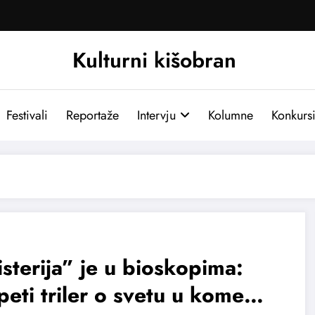
Kulturni kišobran
Festivali
Reportaže
Intervju
Kolumne
Konkurs
sterija” je u bioskopima:
eti triler o svetu u kome