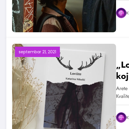
K
septembar 21, 2021
„Lo
koj
Arete
Kvalit
K