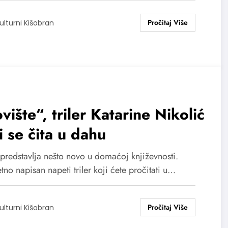
ulturni Kišobran
vište“, triler Katarine Nikolić
i se čita u dahu
 predstavlja nešto novo u domaćoj književnosti.
etno napisan napeti triler koji ćete pročitati u…
ulturni Kišobran