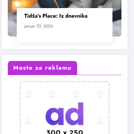
Tidža’s Place: Iz dnevnika
januar 29, 2026
Mesto za reklamu