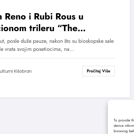
 Reno i Rubi Rous u
ionom trileru “The
orman“ od 5. novembra u
put, posle duže pauze, nakon što su bioskopske sale
oskopima
ile vrata svojim posetiocima, na…
ulturni Kišobran
To provide th
device inform
browsing beh