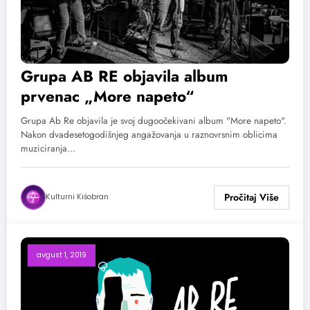
Grupa AB RE objavila album
prvenac „More napeto“
Grupa Ab Re objavila je svoj dugoočekivani album "More napeto".
Nakon dvadesetogodišnjeg angažovanja u raznovrsnim oblicima
muziciranja…
Kulturni Kišobran
avgust 1, 2019