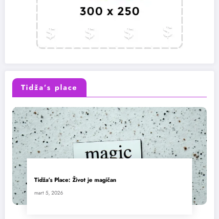
Tidža’s place
Tidža’s Place: Život je magičan
mart 5, 2026