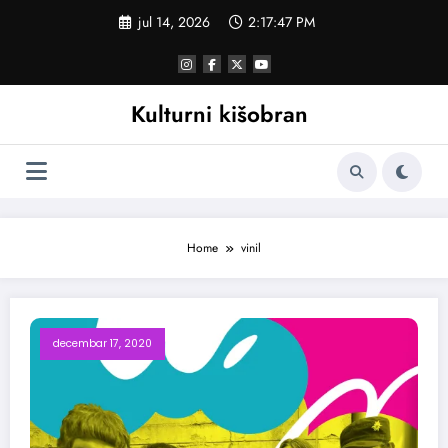
Skoči
jul 14, 2026
2:17:48 PM
na
sadržaj
Kulturni kišobran
Home
vinil
decembar 17, 2020