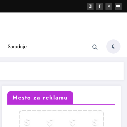
i
Saradnje
Mesto za reklamu