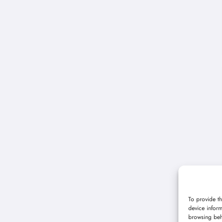
To provide th
device inform
browsing beh