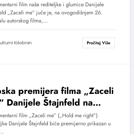
ntarni film naše rediteljke i glumice Danijele
feld „Zaceli me“ juče je, na ovogodišnjem 26.
valu autorskog filma,…
ulturni Kišobran
ska premijera filma „Zaceli
 Danijele Štajnfeld na
tivalu evropskog filma Palić
entarni film „Zaceli me” („Hold me right”)
ljke Danijele Štajnfeld biće premijerno prikazan u
i…