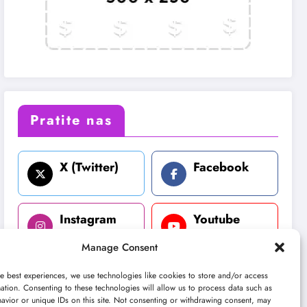
Pratite nas
X (Twitter)
Facebook
Instagram
Youtube
Manage Consent
LinkedIn
e best experiences, we use technologies like cookies to store and/or access
ation. Consenting to these technologies will allow us to process data such as
avior or unique IDs on this site. Not consenting or withdrawing consent, may