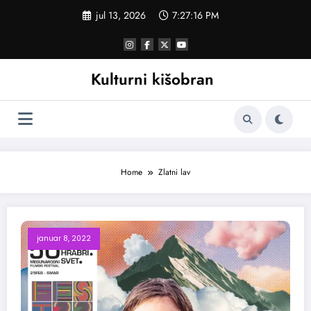
Skoči
jul 13, 2026
7:27:17 PM
na
sadržaj
Kulturni kišobran
Home
Zlatni lav
januar 8, 2022