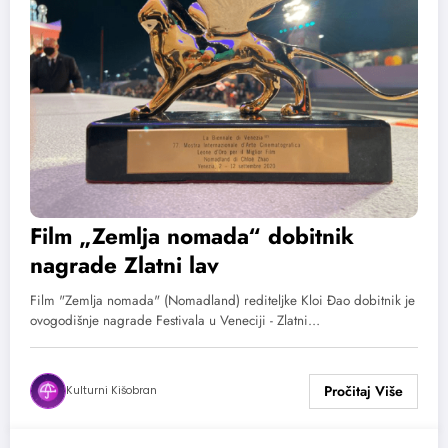
Film „Zemlja nomada“ dobitnik
nagrade Zlatni lav
Film "Zemlja nomada" (Nomadland) rediteljke Kloi Đao dobitnik je
ovogodišnje nagrade Festivala u Veneciji - Zlatni…
Kulturni Kišobran