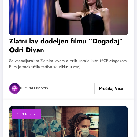
Zlatni lav dodeljen filmu “Događaj”
Odri Divan
Sa venecijanskim Zlatnim lavom distributerska kuća MCF Megakom
Film je zaokružila festivalski ciklus u ovoj…
Kulturni Kišobran
mart 17, 2021