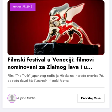
avgust 5, 2019
Filmski festival u Veneciji: filmovi
nominovani za Zlatnog lava i u
domaćim bioskopima
Film "The Truth" japanskog reditelja Hirokazua Korede otvoriće 76.
po redu slavni Međunarodni filmski festival…
Miljana Miletic