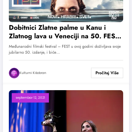
Dobitnici Zlatne palme u Kanu i
Zlatnog lava u Veneciji na 50. FEST-
u!
Međunarodni filmski festival – FEST u ovoj godini doživljava svoje
jubilarno 50. izdanje, i biće…
Kulturni Kišobran
septembar 12, 2021