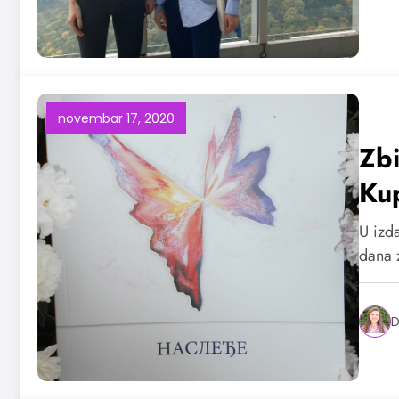
novembar 17, 2020
Zb
Kup
U izda
dana 
D