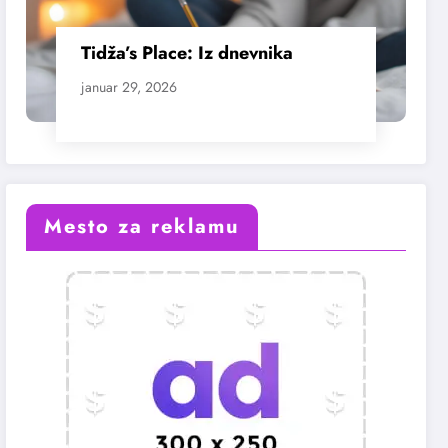
Tidža’s Place: Iz dnevnika
januar 29, 2026
Mesto za reklamu