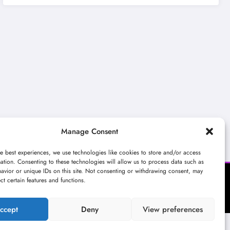
Manage Consent
e best experiences, we use technologies like cookies to store and/or access
ation. Consenting to these technologies will allow us to process data such as
avior or unique IDs on this site. Not consenting or withdrawing consent, may
ect certain features and functions.
ccept
Deny
View preferences