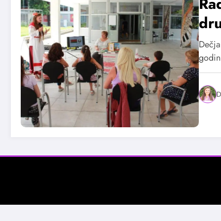
Ra
dr
Dečja
godin
D