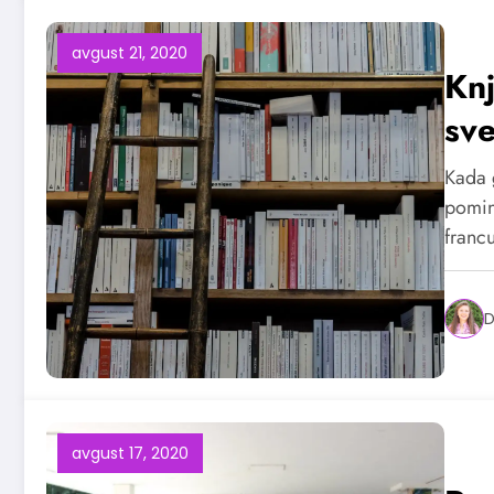
avgust 21, 2020
Knj
sve
Kada 
pomin
francu
D
avgust 17, 2020