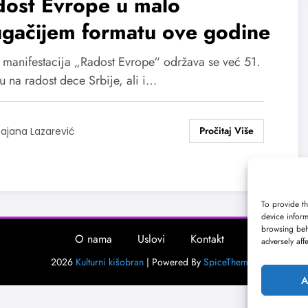
dost Evrope u malo
ugačijem formatu ove godine
 manifestacija „Radost Evrope“ održava se već 51.
u na radost dece Srbije, ali i…
ajana Lazarević
To provide th
device inform
browsing beh
O nama
Uslovi
Kontakt
adversely aff
2026
Kulturni kišobran
| Powered By
SpiceThemes
A