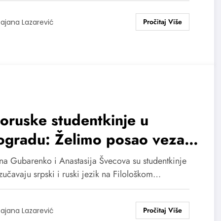
ajana Lazarević
oruske studentkinje u
ogradu: Želimo posao vezan
srpski jezik i Srbiju!
ina Gubarenko i Anastasija Švecova su studentkinje
zučavaju srpski i ruski jezik na Filološkom…
ajana Lazarević