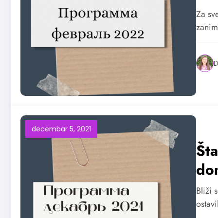
Za sve
zanim
D
decembar 5, 2021
Št
do
Bliži 
ostavi