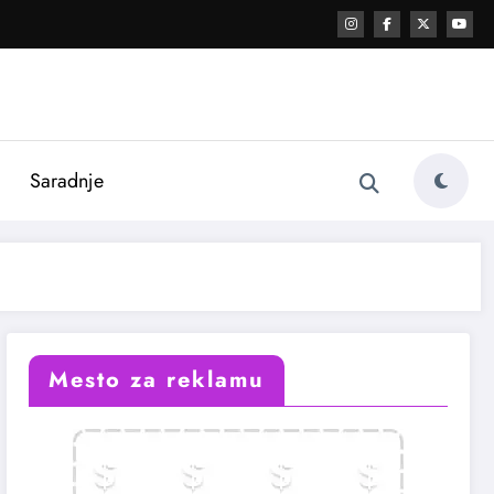
i
Saradnje
Mesto za reklamu