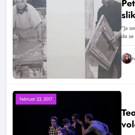
Pe
sli
"Ja sa
da se
I
februar 23, 2017
Teo
vol