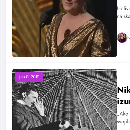
Holivu
na sk
I
jun 8, 2019
Nik
iz
„Ako 
svojih