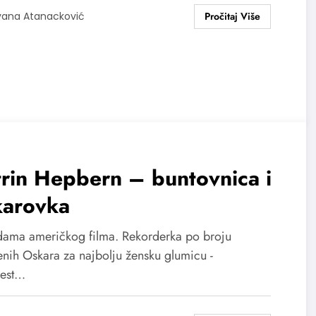
vana Atanacković
rin Hepbern – buntovnica i
karovka
dama američkog filma. Rekorderka po broju
enih Oskara za najbolju žensku glumicu -
est…