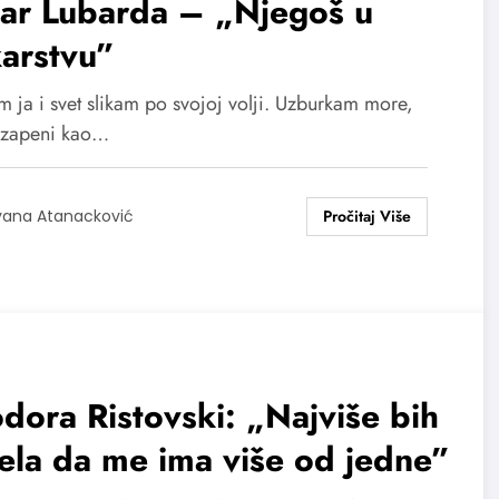
tar Lubarda – „Njegoš u
karstvu”
m ja i svet slikam po svojoj volji. Uzburkam more,
 zapeni kao…
vana Atanacković
dora Ristovski: „Najviše bih
ela da me ima više od jedne”