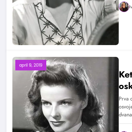
I
april 9, 2019
Ket
os
Prva 
osvoj
dvana