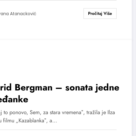
vana Atanacković
grid Bergman – sonata jedne
eđanke
j to ponovo, Sem, za stara vremenaˮ, tražila je Ilza
u filmu „Kazablankaˮ, a…