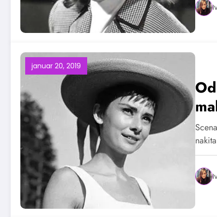
I
januar 20, 2019
Od
mal
Scena 
nakit
I