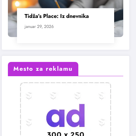
Tidža’s Place: Iz dnevnika
januar 29, 2026
Mesto za reklamu