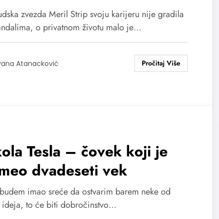
dska zvezda Meril Strip svoju karijeru nije gradila
andalima, o privatnom životu malo je…
vana Atanacković
ola Tesla – čovek koji je
umeo dvadeseti vek
budem imao sreće da ostvarim barem neke od
 ideja, to će biti dobročinstvo…