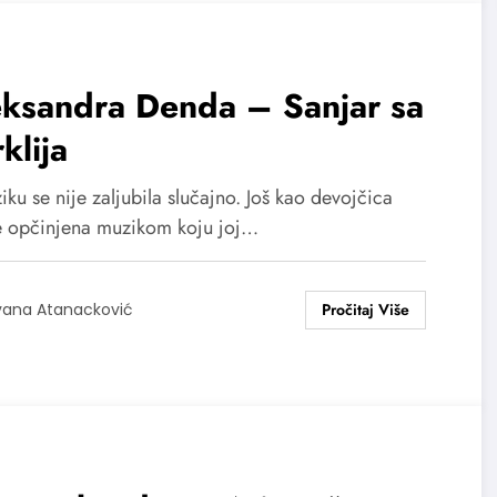
eksandra Denda – Sanjar sa
klija
ku se nije zaljubila slučajno. Još kao devojčica
je opčinjena muzikom koju joj…
vana Atanacković