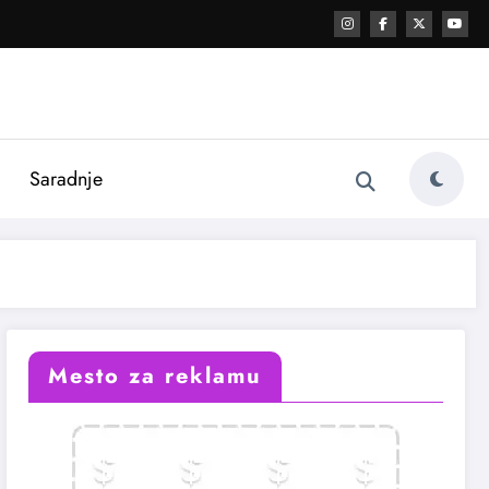
i
Saradnje
Mesto za reklamu