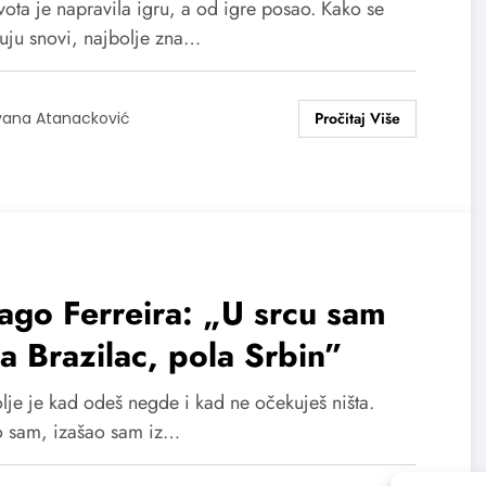
ota je napravila igru, a od igre posao. Kako se
ruju snovi, najbolje zna…
vana Atanacković
ago Ferreira: „U srcu sam
a Brazilac, pola Srbin”
lje je kad odeš negde i kad ne očekuješ ništa.
 sam, izašao sam iz…