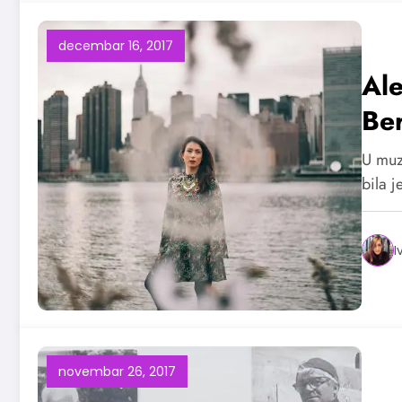
decembar 16, 2017
Al
Ber
U muzi
bila 
I
novembar 26, 2017