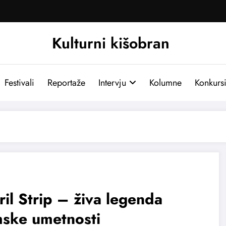
Kulturni kišobran
Festivali
Reportaže
Intervju
Kolumne
Konkurs
il Strip – živa legenda
mske umetnosti