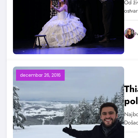
Od živ
ostva
I
decembar 26, 2016
Thi
pol
Najbo
Došao