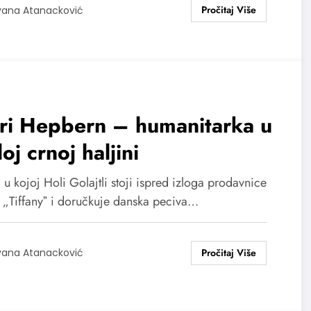
vana Atanacković
ri Hepbern – humanitarka u
oj crnoj haljini
u kojoj Holi Golajtli stoji ispred izloga prodavnice
a „Tiffanyˮ i doručkuje danska peciva…
vana Atanacković