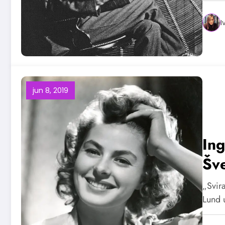
I
jun 8, 2019
In
Šv
„Svira
Lund 