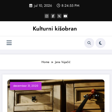
Skoči
jul 10, 2026
8:24:56 PM
na
sadržaj
Kulturni kišobran
Home
Jana Vujačić
decembar 31, 2020