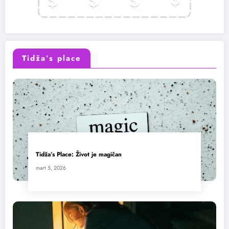
Tidža’s place
Tidža’s Place: Život je magičan
mart 5, 2026