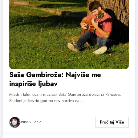
Saša Gambiroža: Najviše me
inspiriše ljubav
Mladi i talentovani muzičar Saša Gambiroža dolazi iz Pančeva.
Student je četvrte godine novinarstva na…
Jana Vujačić