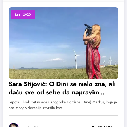
jun 1, 2020
Sara Stijović: O Đini se malo zna, ali
daću sve od sebe da napravim
najbolji film koji umijem
Lepota i hrabrost mlade Crnogorke Đorđine (Đine) Markuš, koja je
pre mnogo decenija završila kao…