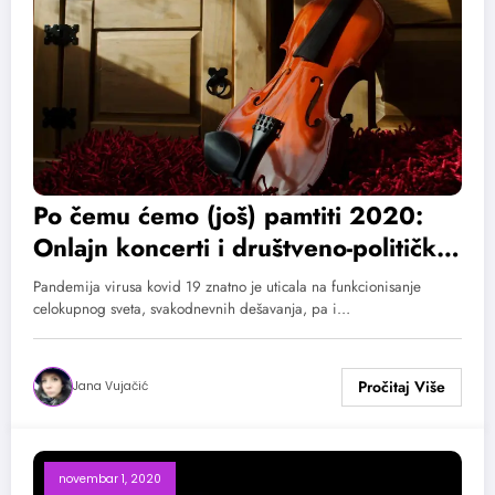
Po čemu ćemo (još) pamtiti 2020:
Onlajn koncerti i društveno-političke
promene
Pandemija virusa kovid 19 znatno je uticala na funkcionisanje
celokupnog sveta, svakodnevnih dešavanja, pa i…
Jana Vujačić
novembar 1, 2020