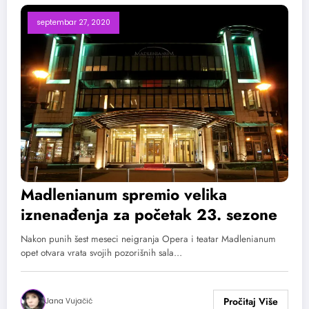
septembar 27, 2020
Madlenianum spremio velika
iznenađenja za početak 23. sezone
Nakon punih šest meseci neigranja Opera i teatar Madlenianum
opet otvara vrata svojih pozorišnih sala…
Jana Vujačić