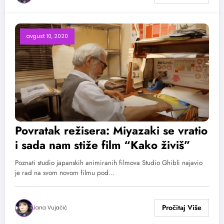
avgust 10, 2020
Povratak režisera: Miyazaki se vratio
i sada nam stiže film “Kako živiš”
Poznati studio japanskih animiranih filmova Studio Ghibli najavio
je rad na svom novom filmu pod…
Jana Vujačić