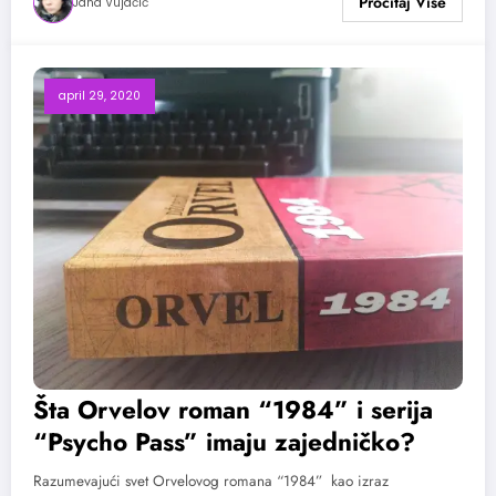
Jana Vujačić
april 29, 2020
Šta Orvelov roman “1984” i serija
“Psycho Pass” imaju zajedničko?
Razumevajući svet Orvelovog romana “1984” kao izraz