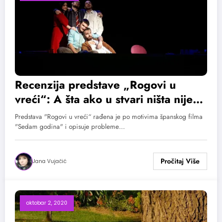
Recenzija predstave „Rogovi u
vreći“: A šta ako u stvari ništa nije
onako kako izgleda?
Predstava "Rogovi u vreći“ rađena je po motivima španskog filma
"Sedam godina" i opisuje probleme…
Jana Vujačić
oktobar 2, 2020