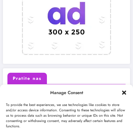
Pratite nas
Manage Consent
X (Twitter)
Facebook
To provide the best experiences, we use technologies like cookies to store
and/or access device information. Consenting to these technologies will allow
us to process data such as browsing behavior or unique IDs on this site. Not
Instagram
Youtube
consenting or withdrawing consent, may adversely affect certain features and
functions.