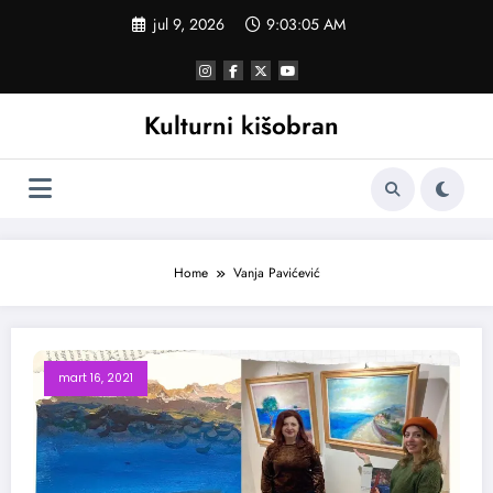
Skoči
jul 9, 2026
9:03:06 AM
na
sadržaj
Kulturni kišobran
Home
Vanja Pavićević
mart 16, 2021