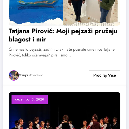
Tatjana Pirović: Moji pejzaži pružaju
blagost i mir
Čime nas to pejzaži, zaštitni znak naše poznate umetnice Tatjane
Pirović, toliko očaravaju? pitali smo…
Vanja Pavićević
decembar 31, 2020