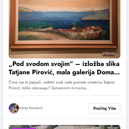
„Pod svodom svojim“ – izložba slika
Tatjane Pirović, mala galerija Doma
Vojske Srbije, do 7. oktobra
Čime nas to pejzaži, zaštitni znak naše poznate umetnice Tatjane
Pirović, toliko očaravaju? Zamamnim mirisima…
Vanja Pavićević