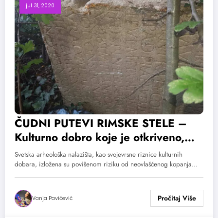
jul 31, 2020
ČUDNI PUTEVI RIMSKE STELE –
Kulturno dobro koje je otkriveno,
ukradeno i pronađeno za svega 13
Svetska arheološka nalazišta, kao svojevrsne riznice kulturnih
dana
dobara, izložena su povišenom riziku od neovlašćenog kopanja…
Vanja Pavićević