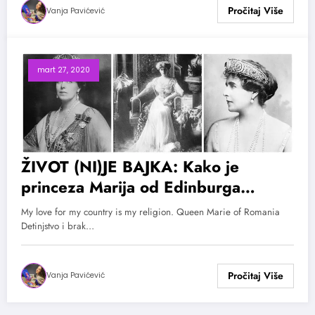
Vanja Pavićević
mart 27, 2020
ŽIVOT (NI)JE BAJKA: Kako je
princeza Marija od Edinburga
postala poslednja kraljica Rumunije
My love for my country is my religion. Queen Marie of Romania
Detinjstvo i brak…
Vanja Pavićević