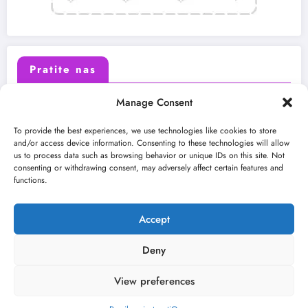
Pratite nas
Manage Consent
X (Twitter)
Facebook
To provide the best experiences, we use technologies like cookies to store
and/or access device information. Consenting to these technologies will allow
us to process data such as browsing behavior or unique IDs on this site. Not
Instagram
Youtube
consenting or withdrawing consent, may adversely affect certain features and
functions.
LinkedIn
Accept
Deny
View preferences
O nama
Uslovi
Kontakt
2026
Kulturni kišobran
| Powered By
SpiceThemes