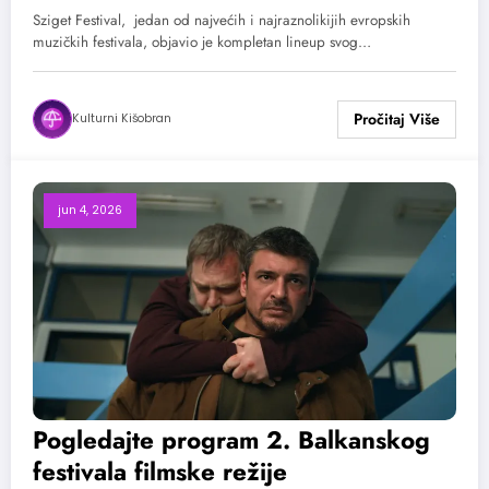
Capaldi, Baby Lasagna…
Sziget Festival, jedan od najvećih i najraznolikijih evropskih
muzičkih festivala, objavio je kompletan lineup svog…
Kulturni Kišobran
jun 4, 2026
Pogledajte program 2. Balkanskog
festivala filmske režije