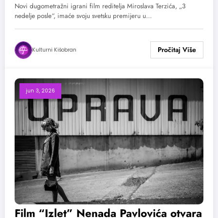
u Karlovim Varima
Novi dugometražni igrani film reditelja Miroslava Terzića, „3
nedelje posle“, imaće svoju svetsku premijeru u…
Kulturni Kišobran
jun 3, 2026
Film “Izlet” Nenada Pavlovića otvara