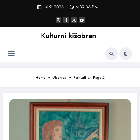
Skoči
jul 9, 2026
6:39:37 PM
na
sadržaj
Kulturni kišobran
Home
Ulaznica
Festivali
Page 2