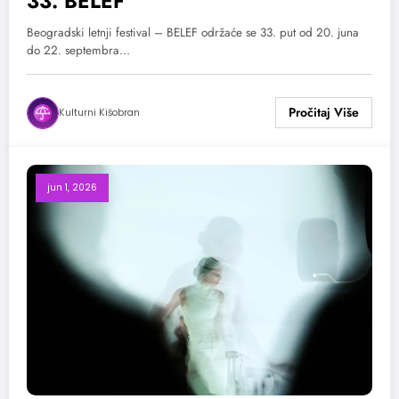
33. BELEF
Beogradski letnji festival – BELEF održaće se 33. put od 20. juna
do 22. septembra…
Kulturni Kišobran
jun 1, 2026