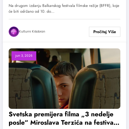
Na drugom izdanju Balkanskog festivala filmske režije (BFFR), koje
će biti održano od 10. do…
Kulturni Kišobran
jun 3, 2026
Svetska premijera filma „3 nedelje
posle“ Miroslava Terzića na festivalu