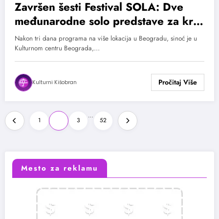
Završen šesti Festival SOLA: Dve
međunarodne solo predstave za kraj
festivala
Nakon tri dana programa na više lokacija u Beogradu, sinoć je u
Kulturnom centru Beograda,…
Kulturni Kišobran
Paginacija
…
1
2
3
52
članaka
Mesto za reklamu