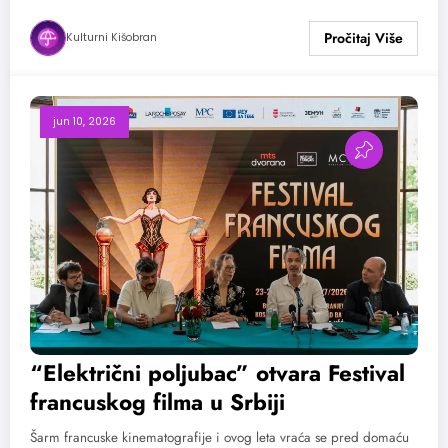
Kulturni Kišobran
jun 10, 2026
“Električni poljubac” otvara Festival
francuskog filma u Srbiji
Šarm francuske kinematografije i ovog leta vraća se pred domaću