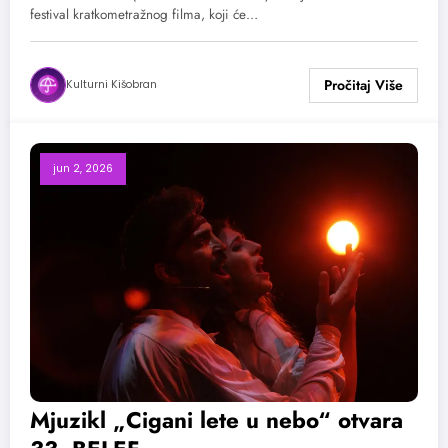
festival kratkometražnog filma, koji će…
Kulturni Kišobran
jun 2, 2026
Mjuzikl „Cigani lete u nebo“ otvara