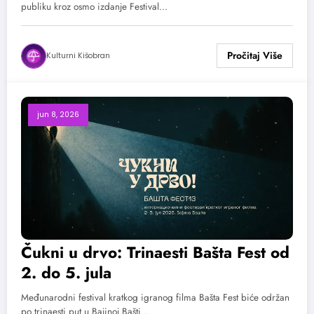
publiku kroz osmo izdanje Festival…
Kulturni Kišobran
jun 8, 2026
Čukni u drvo: Trinaesti Bašta Fest od
2. do 5. jula
Međunarodni festival kratkog igranog filma Bašta Fest biće održan
po trinaesti put u Bajinoj Bašti…