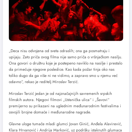
„Deca nisu odvojena od sveta odraslih; ona ga posmatraju i
upijaju. Zato priča ovog filma nije samo priča o vršnjačkom nasilju.
Ona govori o društvu koje je postepeno naviklo na nasilje i prestalo
da primećuje njegove posledice. Kao kada požar tinja oko nas
toliko dugo da ga više ni ne vidimo, a zapravo smo u njemu već
odavno“, rekao je reditelj Miroslav Terzić.
Miroslav Terzić jedan je od najznačajnijih savremenih srpskih
filmskih autora. Njegovi filmovi „Ustanička ulica“ i „Šavovi“
premijerno su prikazani na uglednim međunarodnim festivalima i
osvojili brojne domaće i međunarodne nagrade.
Glavne uloge tumače mladi glumci Jovan Ginić, Anđela Alavirević,
Klara Hrvanović i Andrija Marković, uz podršku istaknutih glumaca