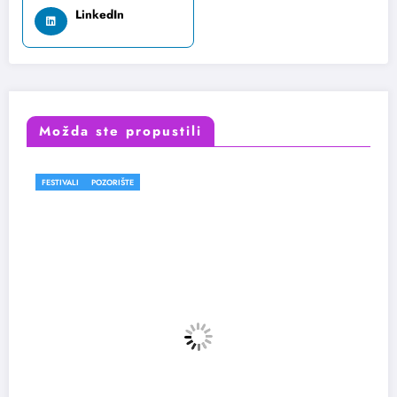
LinkedIn
Možda ste propustili
FESTIVALI