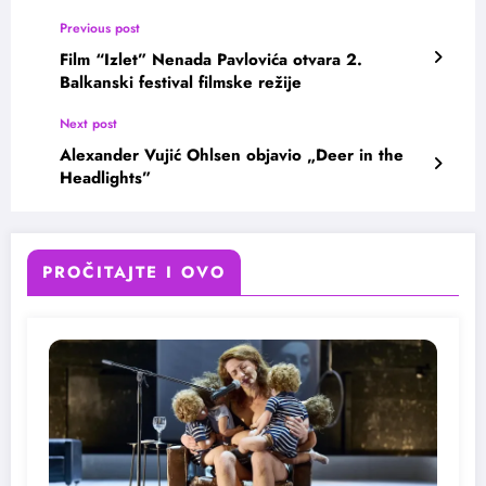
Previous post
Film “Izlet” Nenada Pavlovića otvara 2.
Balkanski festival filmske režije
Next post
Alexander Vujić Ohlsen objavio „Deer in the
Headlights”
PROČITAJTE I OVO