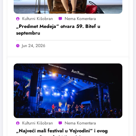
Kulturni Kišobran
„Predmet Medeja“ otvara 59. Bitef u
septembru
Jun 24, 2026
Kulturni Kišobran
„Najveći mali festival u Vojvodini“ i ovog