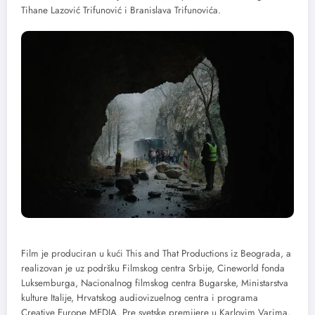
Tihane Lazović Trifunović i Branislava Trifunovića.
Film je produciran u kući This and That Productions iz Beograda, a
realizovan je uz podršku Filmskog centra Srbije, Cineworld fonda
Luksemburga, Nacionalnog filmskog centra Bugarske, Ministarstva
kulture Italije, Hrvatskog audiovizuelnog centra i programa
Creative Europe MEDIA. Pre svetske premijere u Karlovim Varima,