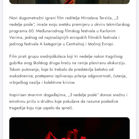
Novi dugometražni igrani film reditelja Miroslava Terzića, „3
nedelje posle“, imaće svoju svetsku premijeru u okviru takmičarskog
programa 60. Međunarodnog filmskog festivala u Karlovim
Varima, jednog od najznačajnijih evropskih filmskih festivala i
jedinog festivala A kategorije u Centralnoj i Istočnoj Evropi.
Film prati grupu srednjoškolaca koji tri nedelje nakon tragičnog
gubitka svog školskog druga kreću na ranije planiranu ekskurziju.
Tokom putovanja, koje bi trebalo da predstavlja bekstvo od
svakodnevice, postepeno isplivavaju pitanja odgovornosti, ćutanja,
vršnjačkog nasilja i kolektivne krivice.
Inspirisan stvarnim događajima, „3 nedelje posle“ donosi snažnu i
emotivnu priču o društvu koje pokušava da razume posledice
tragedije koju nije uspelo da spreči.