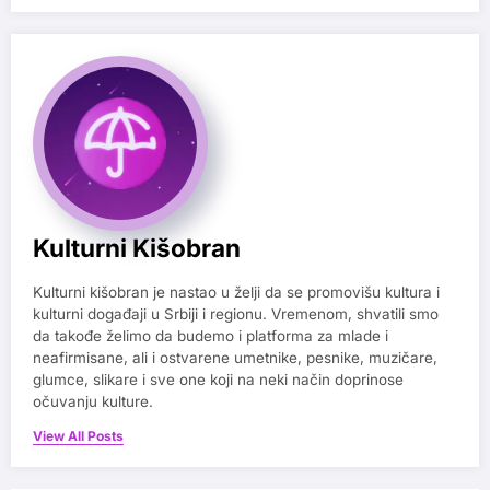
Kulturni Kišobran
Kulturni kišobran je nastao u želji da se promovišu kultura i
kulturni događaji u Srbiji i regionu. Vremenom, shvatili smo
da takođe želimo da budemo i platforma za mlade i
neafirmisane, ali i ostvarene umetnike, pesnike, muzičare,
glumce, slikare i sve one koji na neki način doprinose
očuvanju kulture.
View All Posts