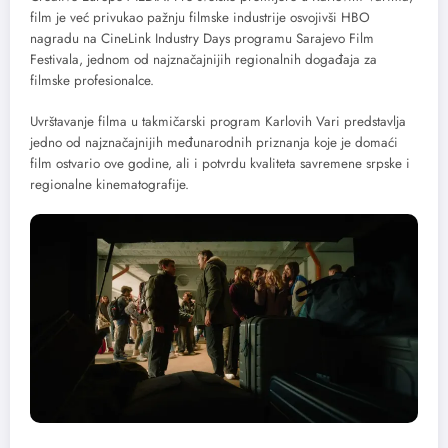
film je već privukao pažnju filmske industrije osvojivši HBO
nagradu na CineLink Industry Days programu Sarajevo Film
Festivala, jednom od najznačajnijih regionalnih događaja za
filmske profesionalce.
Uvrštavanje filma u takmičarski program Karlovih Vari predstavlja
jedno od najznačajnijih međunarodnih priznanja koje je domaći
film ostvario ove godine, ali i potvrdu kvaliteta savremene srpske i
regionalne kinematografije.