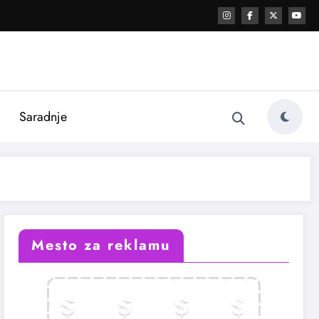
i
Saradnje
Mesto za reklamu