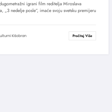
zića na festivalu u Karlovim
dugometražni igrani film reditelja Miroslava
rima
a, „3 nedelje posle“, imaće svoju svetsku premijeru
ulturni Kišobran