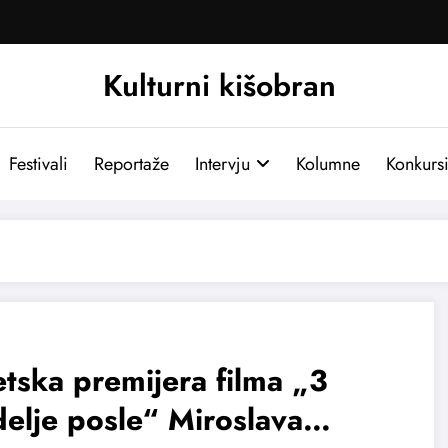
Kulturni kišobran
Festivali
Reportaže
Intervju
Kolumne
Konkurs
tska premijera filma „3
elje posle“ Miroslava