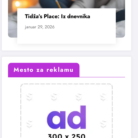
Tidža’s Place: Iz dnevnika
januar 29, 2026
Mesto za reklamu