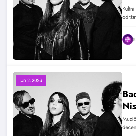
Kultni
održat
K
jun 2, 2026
Bad
Ni
Muzič
decen