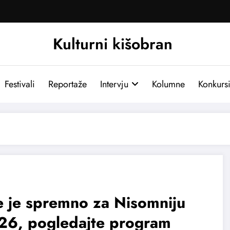
Kulturni kišobran
Festivali
Reportaže
Intervju
Kolumne
Konkurs
 je spremno za Nisomniju
26, pogledajte program