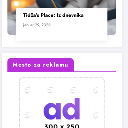
Tidža’s Place: Iz dnevnika
januar 29, 2026
Mesto za reklamu