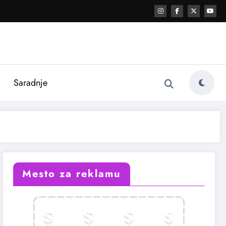
i
Saradnje
Mesto za reklamu