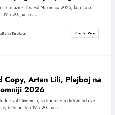
 niški muzički festival Nisomnia 2026, koji će se
i 19. i 20. juna na…
ulturni Kišobran
 Copy, Artan Lili, Plejboj na
somniji 2026
ki festival Nisomnia, sa tradicijom dužom od dve
ije, biće održan 19. i 20. juna…